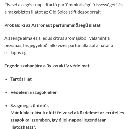
Élvezd az egész nap kitartó parfümminőségű frissességet* és
a magabiztos illatot az Old Spice stift dezodorral*.
Próbáld ki az Astronaut parfümminőségű illatát
A zsenge alma és a lédús citrus aromájából, valamint a
pézsmás, fás jegyekből álló vizes parfümillattal a határ a
csillagos ég.
Engedd szabadjára a 3x-os aktív védelmet
Tartós illat
Védelem a szagok ellen
Szagmegszüntetés
Már kialakulásuk előtt felveszi a küzdelmet az erőteljes
szagokkal szemben, így éjjel-nappal legendásan
illatozhatsz*.