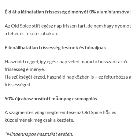
Éld át a láthatatlan frissesség élményét 0% alumíniumsóval
Az Old Spice stift egész nap frissen tart, de nem hagy nyomot
a fehér és fekete ruhákon.
Ellenállhatatlan frissesség testnek és hónaljnak
Használd reggel, így egész nap veled marad a hosszan tartó
frissesség élménye.
Ha szükségét érzed, használd napközben is – ez felturbózza a
frissességed.
50% újrahasznosított műanyag csomagolás
A szagmentes világ megteremtése az Old Spice hősies
küzdelmének még csak a kezdete.
*Mindennapos használat esetén.