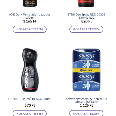
AXE Dark Temptation dezodor
STR8 Deo Spray RED CODE
150 ml
150ML R22
1 165
Ft
820
Ft
KOSÁRBA TESZEM
KOSÁRBA TESZEM
DENIM Tusfürdő BLACK 250ml
Always egészségügyi betét Duo
Ultra Night 14 db
570
Ft
1 125
Ft
KOSÁRBA TESZEM
KOSÁRBA TESZEM