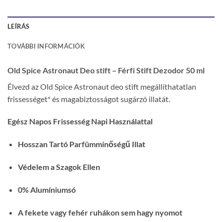
LEÍRÁS
TOVÁBBI INFORMÁCIÓK
Old Spice Astronaut Deo stift – Férfi Stift Dezodor 50 ml
Élvezd az Old Spice Astronaut deo stift megállíthatatlan
frissességet* és magabiztosságot sugárzó illatát.
Egész Napos Frissesség Napi Használattal
Hosszan Tartó Parfümminőségű Illat
Védelem a Szagok Ellen
0% Alumíniumsó
A fekete vagy fehér ruhákon sem hagy nyomot