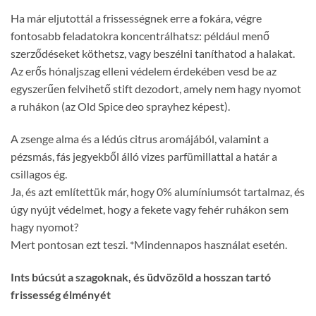
Ha már eljutottál a frissességnek erre a fokára, végre
fontosabb feladatokra koncentrálhatsz: például menő
szerződéseket köthetsz, vagy beszélni taníthatod a halakat.
Az erős hónaljszag elleni védelem érdekében vesd be az
egyszerűen felvihető stift dezodort, amely nem hagy nyomot
a ruhákon (az Old Spice deo sprayhez képest).
A zsenge alma és a lédús citrus aromájából, valamint a
pézsmás, fás jegyekből álló vizes parfümillattal a határ a
csillagos ég.
Ja, és azt említettük már, hogy 0% alumíniumsót tartalmaz, és
úgy nyújt védelmet, hogy a fekete vagy fehér ruhákon sem
hagy nyomot?
Mert pontosan ezt teszi. *Mindennapos használat esetén.
Ints búcsút a szagoknak, és üdvözöld a hosszan tartó
frissesség élményét