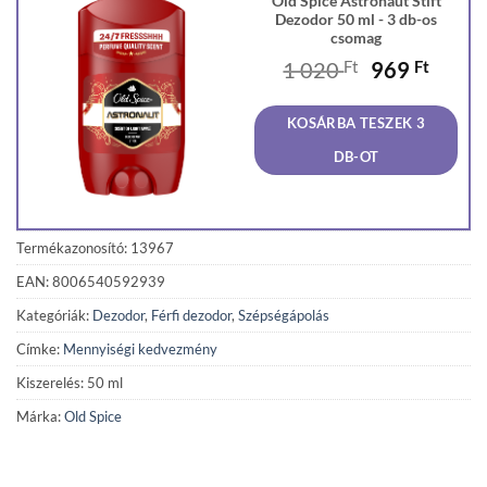
Old Spice Astronaut Stift
Dezodor 50 ml - 3 db-os
csomag
Original
Curre
1 020
Ft
969
Ft
price
price
was:
is:
KOSÁRBA TESZEK 3
1
969 F
020 Ft.
DB-OT
Termékazonosító: 13967
EAN: 8006540592939
Kategóriák:
Dezodor
,
Férfi dezodor
,
Szépségápolás
Címke:
Mennyiségi kedvezmény
Kiszerelés: 50 ml
Márka:
Old Spice