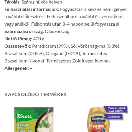
Tárolás:
Száraz hűvös helyen
Felhasználási információk:
Fogyasztásra kész és nem igényel
további előkészítést. Felhasználható további összetevőkkel
vagy anélkül. Felbontás után 3-4 napon belül fogyassza el
Származási ország:
Olaszország
Nettó tömeg:
400 g
Összetevők:
Paradicsom (99%), Só, Vöröshagyma (0,3%),
Bazsalikom (0,05%), Oregánó (0,04%), Természetes
Bazsalikom Kivonat, Természetes Zöldfűszer kivonat
Allergének:
–
KAPCSOLÓDÓ TERMÉKEK
Vásárolj többet
OLCSÓBBAN!
Gluténmentes