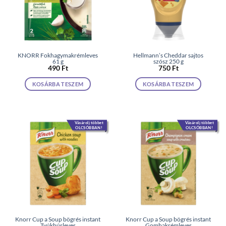
KNORR Fokhagymakrémleves
Hellmann’s Cheddar sajtos
61 g
szósz 250 g
490
Ft
750
Ft
KOSÁRBA TESZEM
KOSÁRBA TESZEM
Vásárolj többet
Vásárolj többet
OLCSÓBBAN!
OLCSÓBBAN!
Knorr Cup a Soup bögrés instant
Knorr Cup a Soup bögrés instant
Tyúkhúsleves
Gombakrémleves