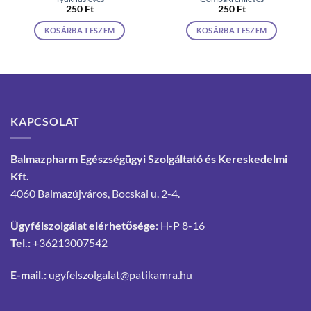
250
Ft
250
Ft
KOSÁRBA TESZEM
KOSÁRBA TESZEM
KAPCSOLAT
Balmazpharm Egészségügyi Szolgáltató és Kereskedelmi
Kft.
4060 Balmazújváros, Bocskai u. 2-4.
Ügyfélszolgálat elérhetősége
: H-P 8-16
Tel.:
+36213007542
E-mail.:
ugyfelszolgalat@patikamra.hu