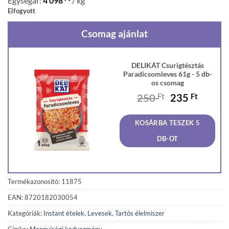
Egységár:
4 098
/ kg
Elfogyott
Csomag ajánlat
DELIKÁT Csurigtésztás
Paradicsomleves 61g - 5 db-
os csomag
Original
Curren
250
Ft
235
Ft
price
price
was:
is:
KOSÁRBA TESZEK 5
250 Ft.
235 Ft
DB-OT
Termékazonosító: 11875
EAN: 8720182030054
Kategóriák:
Instant ételek
,
Levesek
,
Tartós élelmiszer
Címke:
Mennyiségi kedvezmény