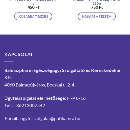
g
280 g
450
Ft
750
Ft
KOSÁRBA TESZEM
KOSÁRBA TESZEM
KAPCSOLAT
Balmazpharm Egészségügyi Szolgáltató és Kereskedelmi
Kft.
4060 Balmazújváros, Bocskai u. 2-4.
Ügyfélszolgálat elérhetősége
: H-P 8-16
Tel.:
+36213007542
E-mail.:
ugyfelszolgalat@patikamra.hu