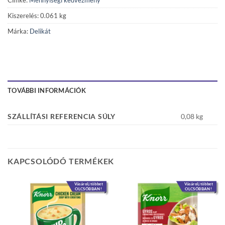
Kiszerelés: 0.061 kg
Márka:
Delikát
TOVÁBBI INFORMÁCIÓK
SZÁLLÍTÁSI REFERENCIA SÚLY
0,08 kg
KAPCSOLÓDÓ TERMÉKEK
Vásárolj többet
Vásárolj többet
OLCSÓBBAN!
OLCSÓBBAN!