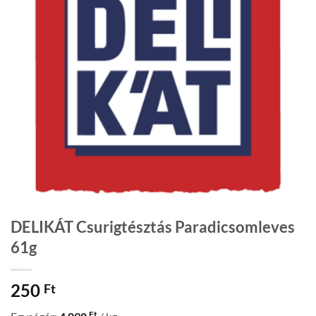
DELIKÁT Csurigtésztás Paradicsomleves
61g
250
Ft
Ft