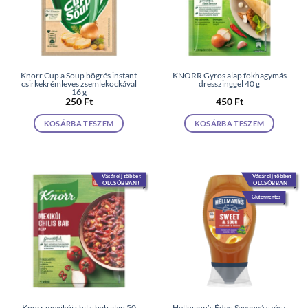
Knorr Cup a Soup bögrés instant
KNORR Gyros alap fokhagymás
csirkekrémleves zsemlekockával
dresszinggel 40 g
16 g
250
Ft
450
Ft
KOSÁRBA TESZEM
KOSÁRBA TESZEM
Vásárolj többet
Vásárolj többet
OLCSÓBBAN!
OLCSÓBBAN!
Gluténmentes
Knorr mexikói chilis bab alap 50
Hellmann’s Édes-Savanyú szósz