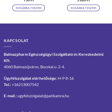
750
Ft
1 020
Ft
KOSÁRBA TESZEM
KOSÁRBA TESZEM
KAPCSOLAT
Balmazpharm Egészségügyi Szolgáltató és Kereskedelmi
Kft.
4060 Balmazújváros, Bocskai u. 2-4.
Ügyfélszolgálat elérhetősége
: H-P 8-16
Tel.:
+36213007542
E-mail.:
ugyfelszolgalat@patikamra.hu