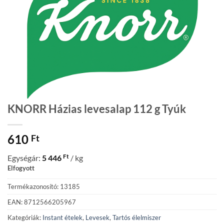
KNORR Házias levesalap 112 g Tyúk
610
Ft
Ft
Egységár:
5 446
/ kg
Elfogyott
Termékazonosító: 13185
EAN: 8712566205967
Kategóriák:
Instant ételek
,
Levesek
,
Tartós élelmiszer