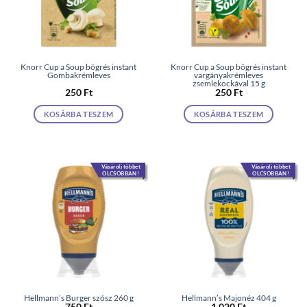
Knorr Cup a Soup bögrés instant
Knorr Cup a Soup bögrés instant
Gombakrémleves
vargányakrémleves
zsemlekockával 15 g
250
Ft
250
Ft
KOSÁRBA TESZEM
KOSÁRBA TESZEM
Vásárolj többet
Vásárolj többet
OLCSÓBBAN!
OLCSÓBBAN!
Hellmann’s Burger szósz 260 g
Hellmann’s Majonéz 404 g