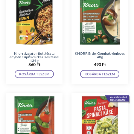
Knorr ázsiai pirított tészta
KNORR Erdei Gombakrémleves
enyhén csípős csirkés ízesítéssel
48g
134 g
860
Ft
490
Ft
KOSÁRBA TESZEM
KOSÁRBA TESZEM
Vásárolj többet
OLCSÓBBAN!