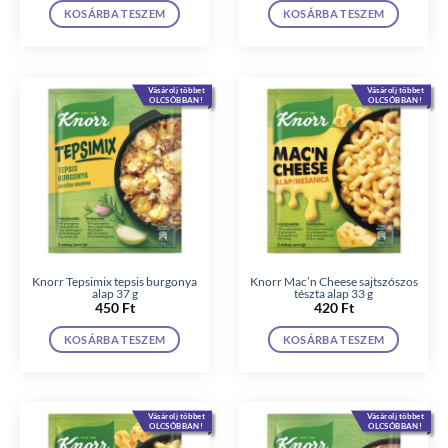
KOSÁRBA TESZEM
KOSÁRBA TESZEM
Vásárolj többet
Vásárolj többet
OLCSÓBBAN!
OLCSÓBBAN!
Knorr Tepsimix tepsis burgonya
Knorr Mac’n Cheese sajtszószos
alap 37 g
tészta alap 33 g
450
Ft
420
Ft
KOSÁRBA TESZEM
KOSÁRBA TESZEM
Vásárolj többet
Vásárolj többet
OLCSÓBBAN!
OLCSÓBBAN!