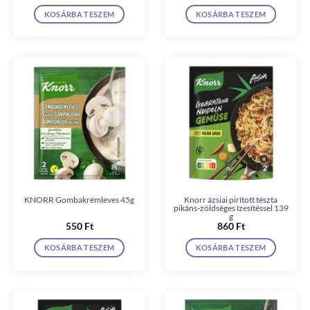
KOSÁRBA TESZEM
KOSÁRBA TESZEM
KNORR Gombakrémleves 45g
Knorr ázsiai pirított tészta
pikáns-zöldséges ízesítéssel 139
g
550
Ft
860
Ft
KOSÁRBA TESZEM
KOSÁRBA TESZEM