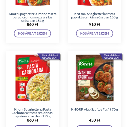
Knorr Spaghetteria Penne tészta
KNORR Spaghetteria tészta
paradicsomos mozzarellás
paprikás csirkés szószban 168 g
szószban 181 g
860
Ft
910
Ft
KOSÁRBA TESZEM
KOSÁRBA TESZEM
Vásárolj többet
Vásárolj többet
OLCSÓBBAN!
OLCSÓBBAN!
Knorr Spaghetteria Pasta
KNORR Alap Szaftos Fasírt 70 g
Carbonara tészta szalonnás-
tejszínes szószban 172 g
860
Ft
450
Ft