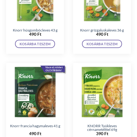
Knorr húsgombócleves 43 g
Knorr grízgaluskaleves 36 g
490
Ft
490
Ft
KOSÁRBA TESZEM
KOSÁRBA TESZEM
Vásárolj többet
OLCSÓBBAN!
Knorr francia hagymaleves 41 g
KNORR Tyúkleves
cérnametélttel 69g
490
Ft
390
Ft