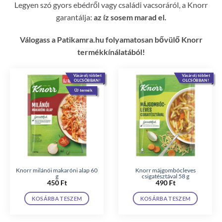
Legyen szó gyors ebédről vagy családi vacsoráról, a Knorr
garantálja:
az íz sosem marad el.
Válogass a Patikamra.hu folyamatosan bővülő Knorr
termékkínálatából!
Vásárolj többet
Vásárolj többet
OLCSÓBBAN!
OLCSÓBBAN!
ÚJ termék
Knorr milánói makaróni alap 60
Knorr májgombócleves
g
csigatésztával 58 g
450
Ft
490
Ft
KOSÁRBA TESZEM
KOSÁRBA TESZEM