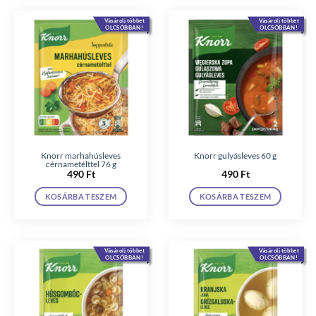
Vásárolj többet
Vásárolj többet
OLCSÓBBAN!
OLCSÓBBAN!
Knorr marhahúsleves
Knorr gulyásleves 60 g
cérnametélttel 76 g
490
Ft
490
Ft
KOSÁRBA TESZEM
KOSÁRBA TESZEM
Vásárolj többet
Vásárolj többet
OLCSÓBBAN!
OLCSÓBBAN!