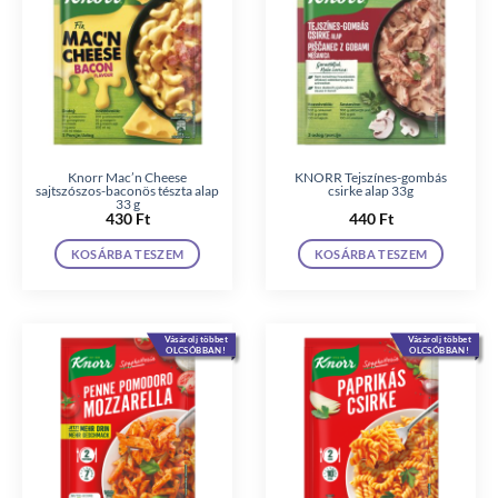
Knorr Mac’n Cheese
KNORR Tejszínes-gombás
sajtszószos-baconös tészta alap
csirke alap 33g
33 g
430
Ft
440
Ft
KOSÁRBA TESZEM
KOSÁRBA TESZEM
Vásárolj többet
Vásárolj többet
OLCSÓBBAN!
OLCSÓBBAN!