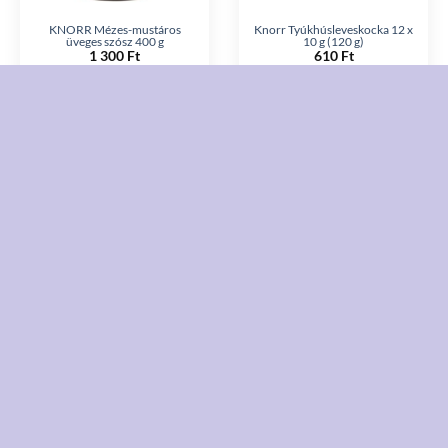
KNORR Mézes-mustáros
Knorr Tyúkhúsleveskocka 12 x
üveges szósz 400 g
10 g (120 g)
1 300
Ft
610
Ft
KOSÁRBA TESZEM
KOSÁRBA TESZEM
Vásárolj többet
Vásárolj többet
OLCSÓBBAN!
OLCSÓBBAN!
Gluténmentes
Gluténmentes
Knorr Pörköltízesítő-kocka 12 x
Knorr petrezselymes
10 g (120 g)
Tyúkhúsleveskocka 12 x 10 g
(120 g)
610
Ft
610
Ft
KOSÁRBA TESZEM
KOSÁRBA TESZEM