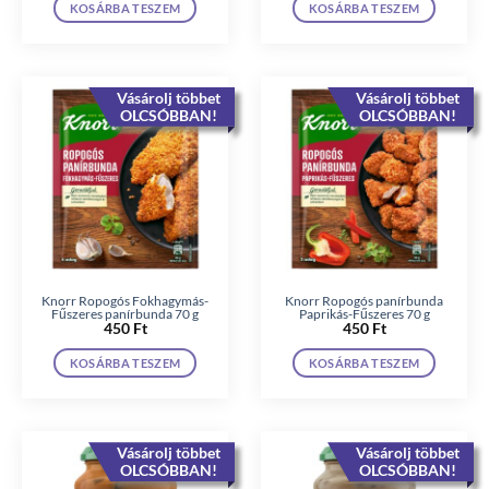
KOSÁRBA TESZEM
KOSÁRBA TESZEM
Vásárolj többet
Vásárolj többet
OLCSÓBBAN!
OLCSÓBBAN!
Knorr Ropogós Fokhagymás-
Knorr Ropogós panírbunda
Fűszeres panírbunda 70 g
Paprikás-Fűszeres 70 g
450
Ft
450
Ft
KOSÁRBA TESZEM
KOSÁRBA TESZEM
Vásárolj többet
Vásárolj többet
OLCSÓBBAN!
OLCSÓBBAN!