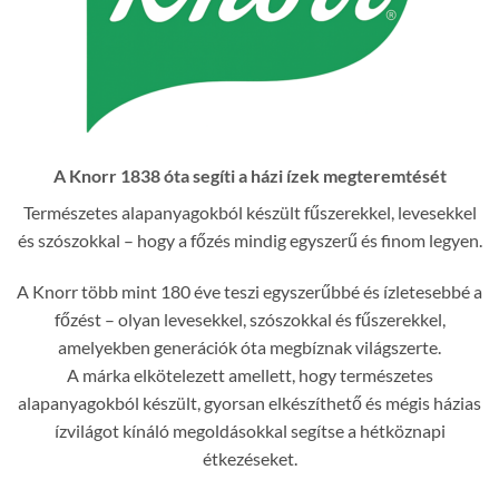
A Knorr 1838 óta segíti a házi ízek megteremtését
Természetes alapanyagokból készült fűszerekkel, levesekkel
és szószokkal – hogy a főzés mindig egyszerű és finom legyen.
A Knorr több mint 180 éve teszi egyszerűbbé és ízletesebbé a
főzést – olyan levesekkel, szószokkal és fűszerekkel,
amelyekben generációk óta megbíznak világszerte.
A márka elkötelezett amellett, hogy természetes
alapanyagokból készült, gyorsan elkészíthető és mégis házias
ízvilágot kínáló megoldásokkal segítse a hétköznapi
étkezéseket.