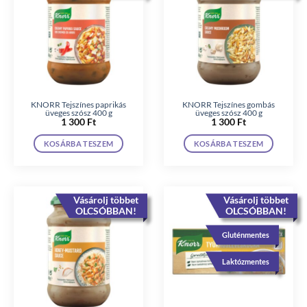
KNORR Tejszínes paprikás
KNORR Tejszínes gombás
üveges szósz 400 g
üveges szósz 400 g
1 300
Ft
1 300
Ft
KOSÁRBA TESZEM
KOSÁRBA TESZEM
Vásárolj többet
Vásárolj többet
OLCSÓBBAN!
OLCSÓBBAN!
Gluténmentes
Laktózmentes