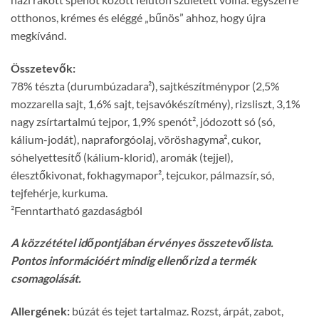
otthonos, krémes és eléggé „bűnös” ahhoz, hogy újra
megkívánd.
Összetevők:
78% tészta (durumbúzadara²), sajtkészítménypor (2,5%
mozzarella sajt, 1,6% sajt, tejsavókészítmény), rizsliszt, 3,1%
nagy zsírtartalmú tejpor, 1,9% spenót², jódozott só (só,
kálium-jodát), napraforgóolaj, vöröshagyma², cukor,
sóhelyettesítő (kálium-klorid), aromák (tejjel),
élesztőkivonat, fokhagymapor², tejcukor, pálmazsír, só,
tejfehérje, kurkuma.
²Fenntartható gazdaságból
A közzététel időpontjában érvényes összetevőlista.
Pontos információért mindig ellenőrizd a termék
csomagolását.
Allergének:
búzát és tejet tartalmaz. Rozst, árpát, zabot,