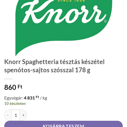
Knorr Spaghetteria tésztás készétel
spenótos-sajtos szósszal 178 g
860
Ft
Ft
Egységár:
4 831
/ kg
10 készleten
Knorr Spaghetteria tésztás készétel spenótos-sajtos szósszal 178 g m
KOSÁRBA TESZEM