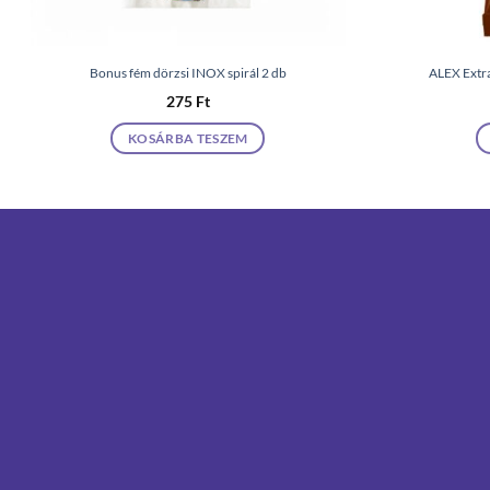
Bonus fém dörzsi INOX spirál 2 db
ALEX Extr
275
Ft
KOSÁRBA TESZEM