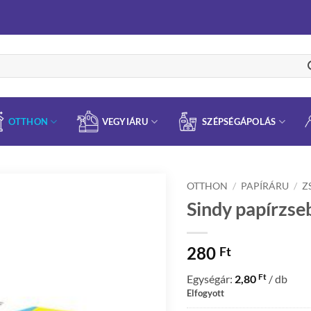
OTTHON
VEGYIÁRU
SZÉPSÉGÁPOLÁS
OTTHON
/
PAPÍRÁRU
/
Z
Sindy papírzse
280
Ft
Ft
Egységár:
2,80
/ db
Elfogyott