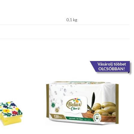
0,1 kg
Vásárolj többet
OLCSÓBBAN!