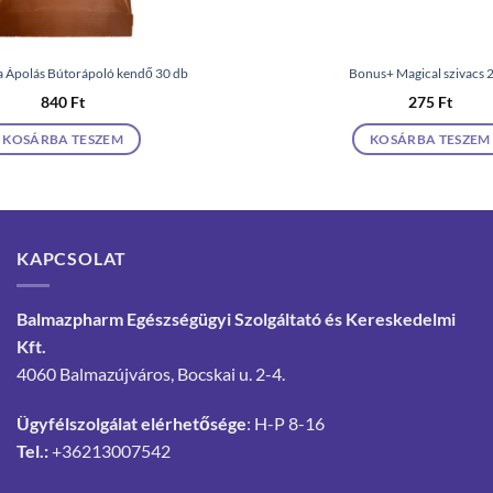
a Ápolás Bútorápoló kendő 30 db
Bonus+ Magical szivacs 
840
Ft
275
Ft
KOSÁRBA TESZEM
KOSÁRBA TESZEM
KAPCSOLAT
Balmazpharm Egészségügyi Szolgáltató és Kereskedelmi
Kft.
4060 Balmazújváros, Bocskai u. 2-4.
Ügyfélszolgálat elérhetősége
: H-P 8-16
Tel.:
+36213007542