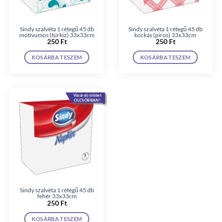
Sindy szalvéta 1 rétegű 45 db
Sindy szalvéta 1 rétegű 45 db
motívumos (türkiz) 33x33cm
kockás (piros) 33x33cm
250
Ft
250
Ft
KOSÁRBA TESZEM
KOSÁRBA TESZEM
Vásárolj többet
OLCSÓBBAN!
Sindy szalvéta 1 rétegű 45 db
fehér 33x33cm
250
Ft
KOSÁRBA TESZEM