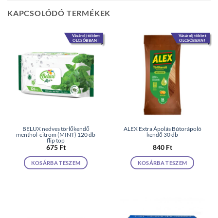
KAPCSOLÓDÓ TERMÉKEK
Vásárolj többet
Vásárolj többet
OLCSÓBBAN!
OLCSÓBBAN!
BELUX nedves törlőkendő
ALEX Extra Ápolás Bútorápoló
menthol-citrom (MINT) 120 db
kendő 30 db
flip top
675
Ft
840
Ft
KOSÁRBA TESZEM
KOSÁRBA TESZEM