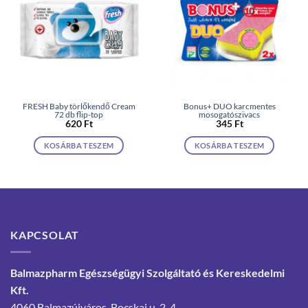
FRESH Baby törlőkendő Cream
Bonus+ DUO karcmentes
72 db flip-top
mosogatószivacs
620
Ft
345
Ft
KOSÁRBA TESZEM
KOSÁRBA TESZEM
KAPCSOLAT
Balmazpharm Egészségügyi Szolgáltató és Kereskedelmi
Kft.
4060 Balmazújváros, Bocskai u. 2-4.