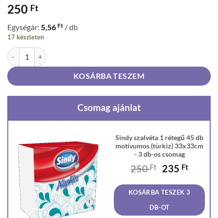
250
Ft
Ft
Egységár:
5,56
/ db
17 készleten
Sindy szalvéta 1 rétegű 45 db motívumos (türkiz) 33x33cm mennyiség
KOSÁRBA TESZEM
Csomag ajánlat
Sindy szalvéta 1 rétegű 45 db
motívumos (türkiz) 33x33cm
- 3 db-os csomag
Original
Curren
250
Ft
235
Ft
price
price
was:
is:
KOSÁRBA TESZEK 3
250 Ft.
235 Ft
DB-OT