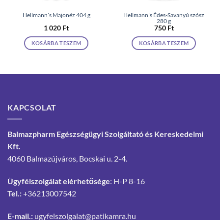
Hellmann’s Majonéz 404 g
Hellmann’s Édes-Savanyú szósz
280 g
1 020
Ft
750
Ft
KOSÁRBA TESZEM
KOSÁRBA TESZEM
KAPCSOLAT
Balmazpharm Egészségügyi Szolgáltató és Kereskedelmi
Kft.
4060 Balmazújváros, Bocskai u. 2-4.
Ügyfélszolgálat elérhetősége
: H-P 8-16
Tel.:
+36213007542
E-mail.:
ugyfelszolgalat@patikamra.hu