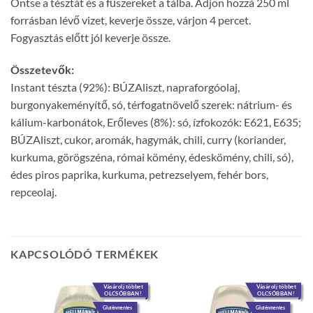
Öntse a tésztát és a fűszereket a tálba. Adjon hozzá 250 ml
forrásban lévő vizet, keverje össze, várjon 4 percet.
Fogyasztás előtt jól keverje össze.
Összetevők:
Instant tészta (92%): BÚZAliszt, napraforgóolaj,
burgonyakeményítő, só, térfogatnövelő szerek: nátrium- és
kálium-karbonátok, Erőleves (8%): só, ízfokozók: E621, E635;
BÚZAliszt, cukor, aromák, hagymák, chili, curry (koriander,
kurkuma, görögszéna, római kömény, édeskömény, chili, só),
édes piros paprika, kurkuma, petrezselyem, fehér bors,
repceolaj.
KAPCSOLÓDÓ TERMÉKEK
Vásárolj többet
Vásárolj többet
OLCSÓBBAN!
OLCSÓBBAN!
Gluténmentes
Gluténmentes