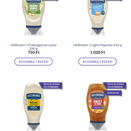
Hellmann’s Fokhagymás szósz
Hellmann’s Light Majonéz 432 g
260 g
750
Ft
1 020
Ft
KOSÁRBA TESZEM
KOSÁRBA TESZEM
Vásárolj többet
Vásárolj többet
OLCSÓBBAN!
OLCSÓBBAN!
Gluténmentes