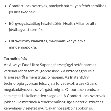
ComfortLock szárnyak, amelyek bármilyen fehérneműhöz
jól illeszkednek.
Bőrgyógyászatilag tesztelt, Skin Health Alliance által
jóváhagyott termék.
Ultravékony kialakítás, maximális kényelem a
mindennapokra.
Termékleírás
Az Always Duo Ultra Super egészségügyi betét hármas
védelmi rendszerével gondoskodik a biztonságról és a
frissességről a menstruáció napjain. Az InstantDry
technológia gyorsan felszívja a folyadékot, a LeakGuard
megakadályozza a szivárgást, míg az OdourLock rendszer
semlegesíti a kellemetlen szagokat. A ComfortLock szárnyak
jobban illeszkednek a fehérneműhöz, így a betét diszkrét és
kényelmes viseletet nyújt, akár hosszabb napokon is.