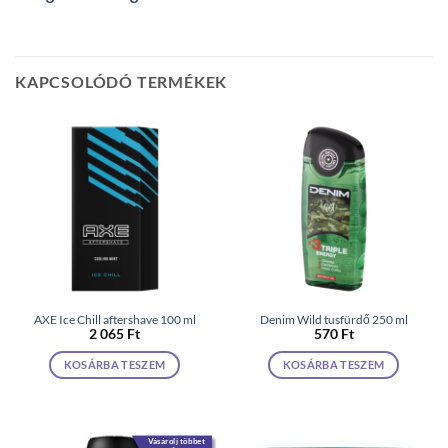
KAPCSOLÓDÓ TERMÉKEK
AXE Ice Chill aftershave 100 ml
Denim Wild tusfürdő 250 ml
2 065
Ft
570
Ft
KOSÁRBA TESZEM
KOSÁRBA TESZEM
Vásárolj többet