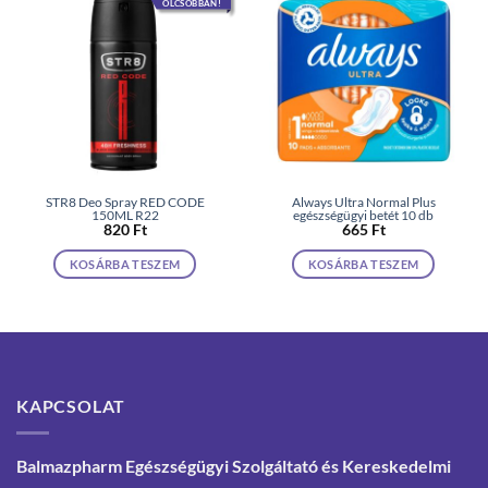
OLCSÓBBAN!
STR8 Deo Spray RED CODE
Always Ultra Normal Plus
150ML R22
egészségügyi betét 10 db
820
Ft
665
Ft
KOSÁRBA TESZEM
KOSÁRBA TESZEM
KAPCSOLAT
Balmazpharm Egészségügyi Szolgáltató és Kereskedelmi