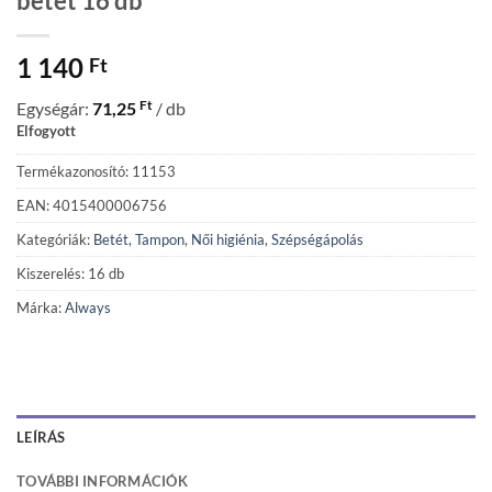
betét 16 db
1 140
Ft
Ft
Egységár:
71,25
/ db
Elfogyott
Termékazonosító: 11153
EAN: 4015400006756
Kategóriák:
Betét, Tampon
,
Női higiénia
,
Szépségápolás
Kiszerelés: 16 db
Márka:
Always
LEÍRÁS
TOVÁBBI INFORMÁCIÓK