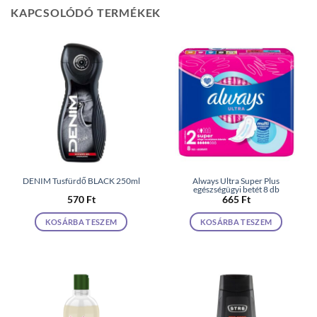
KAPCSOLÓDÓ TERMÉKEK
DENIM Tusfürdő BLACK 250ml
Always Ultra Super Plus
egészségügyi betét 8 db
570
Ft
665
Ft
KOSÁRBA TESZEM
KOSÁRBA TESZEM