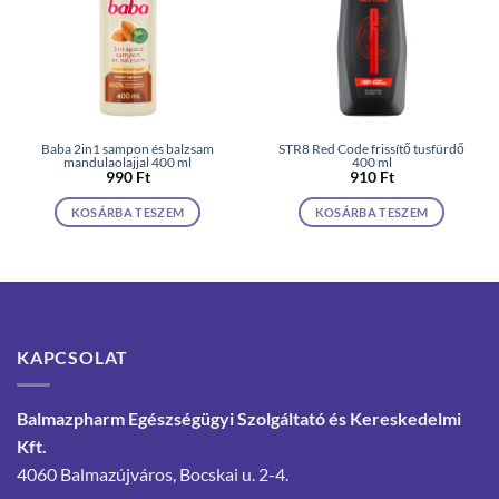
Baba 2in1 sampon és balzsam
STR8 Red Code frissítő tusfürdő
mandulaolajjal 400 ml
400 ml
990
Ft
910
Ft
KOSÁRBA TESZEM
KOSÁRBA TESZEM
KAPCSOLAT
Balmazpharm Egészségügyi Szolgáltató és Kereskedelmi
Kft.
4060 Balmazújváros, Bocskai u. 2-4.