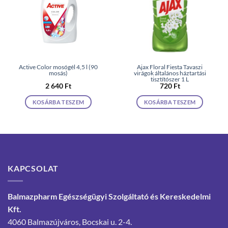
Active Color mosógél 4,5 l (90
Ajax Floral Fiesta Tavaszi
mosás)
virágok általános háztartási
tisztítószer 1 L
2 640
Ft
720
Ft
KOSÁRBA TESZEM
KOSÁRBA TESZEM
KAPCSOLAT
Balmazpharm Egészségügyi Szolgáltató és Kereskedelmi
Kft.
4060 Balmazújváros, Bocskai u. 2-4.