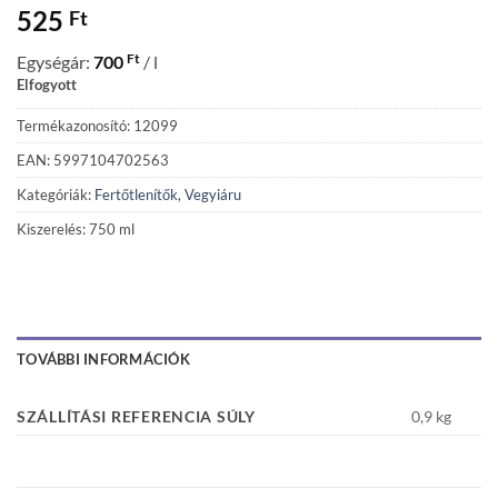
525
Ft
Ft
Egységár:
700
/ l
Elfogyott
Termékazonosító: 12099
EAN: 5997104702563
Kategóriák:
Fertőtlenítők
,
Vegyiáru
Kiszerelés: 750 ml
TOVÁBBI INFORMÁCIÓK
SZÁLLÍTÁSI REFERENCIA SÚLY
0,9 kg