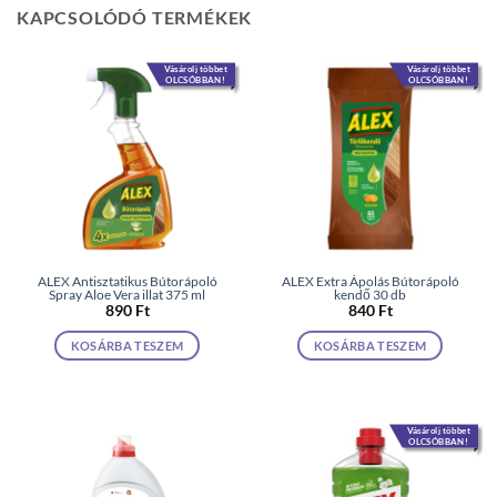
KAPCSOLÓDÓ TERMÉKEK
Vásárolj többet
Vásárolj többet
OLCSÓBBAN!
OLCSÓBBAN!
ALEX Antisztatikus Bútorápoló
ALEX Extra Ápolás Bútorápoló
Spray Aloe Vera illat 375 ml
kendő 30 db
890
Ft
840
Ft
KOSÁRBA TESZEM
KOSÁRBA TESZEM
Vásárolj többet
OLCSÓBBAN!