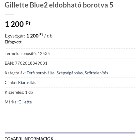
Gillette Blue2 eldobható borotva 5
1 200
Ft
Ft
Egységár:
1 200
/ db
Elfogyott
Termékazonosító: 12535
EAN: 7702018849031
Kategóriák:
Férfi borotválás
,
Szépségápolás
,
Szőrtelenítés
Címke:
Kiárusítás
Kiszerelés: 1 db
Márka:
Gillette
TOVÁBBI INFORMÁCIÓK