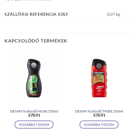
SZÁLLÍTÁSI REFERENCIA SÚLY
0,07 kg
KAPCSOLÓDÓ TERMÉKEK
DENIM Tusfürdő MUSK 250ml
DENIM Tusfürdő TRIBE 250ml
570
Ft
570
Ft
KOSÁRBA TESZEM
KOSÁRBA TESZEM