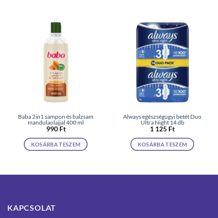
Baba 2in1 sampon és balzsam
Always egészségügyi betét Duo
mandulaolajjal 400 ml
Ultra Night 14 db
990
Ft
1 125
Ft
KOSÁRBA TESZEM
KOSÁRBA TESZEM
KAPCSOLAT