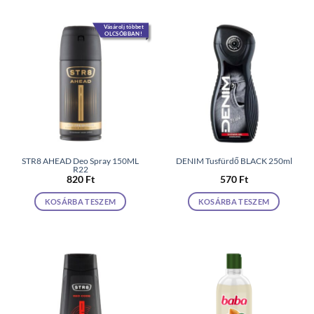
Vásárolj többet
OLCSÓBBAN!
STR8 AHEAD Deo Spray 150ML
DENIM Tusfürdő BLACK 250ml
R22
820
Ft
570
Ft
KOSÁRBA TESZEM
KOSÁRBA TESZEM