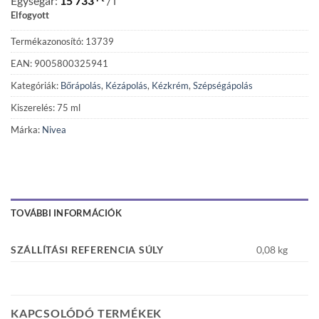
Egységár:
15 733
/ l
Elfogyott
Termékazonosító: 13739
EAN: 9005800325941
Kategóriák:
Bőrápolás
,
Kézápolás
,
Kézkrém
,
Szépségápolás
Kiszerelés: 75 ml
Márka:
Nivea
TOVÁBBI INFORMÁCIÓK
SZÁLLÍTÁSI REFERENCIA SÚLY
0,08 kg
KAPCSOLÓDÓ TERMÉKEK