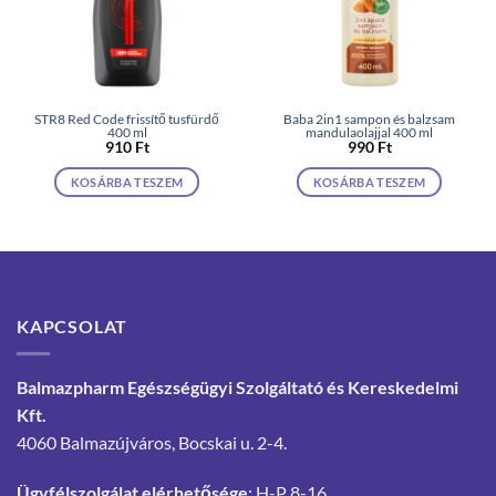
STR8 Red Code frissítő tusfürdő
Baba 2in1 sampon és balzsam
400 ml
mandulaolajjal 400 ml
910
Ft
990
Ft
KOSÁRBA TESZEM
KOSÁRBA TESZEM
KAPCSOLAT
Balmazpharm Egészségügyi Szolgáltató és Kereskedelmi
Kft.
4060 Balmazújváros, Bocskai u. 2-4.
Ügyfélszolgálat elérhetősége
: H-P 8-16