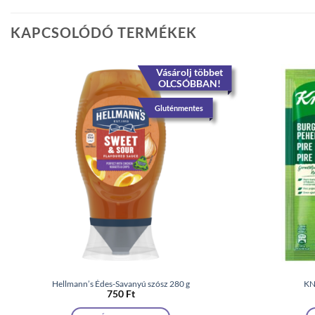
KAPCSOLÓDÓ TERMÉKEK
Vásárolj többet
OLCSÓBBAN!
Gluténmentes
Hellmann’s Édes-Savanyú szósz 280 g
KN
750
Ft