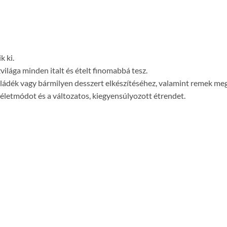
k ki.
ilága minden italt és ételt finomabbá tesz.
koládék vagy bármilyen desszert elkészítéséhez, valamint remek meg
életmódot és a változatos, kiegyensúlyozott étrendet.