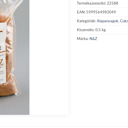
Termékazonosító: 22588
EAN: 5999564983049
Kategóriák:
Alapanyagok
,
Cuko
Kiszerelés: 0.5 kg
Márka:
N&Z