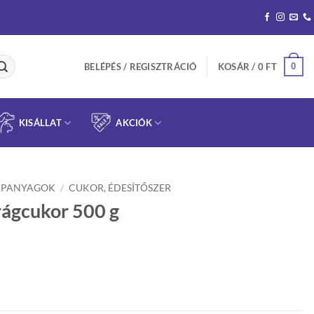
0
BELÉPÉS / REGISZTRÁCIÓ
KOSÁR /
0
FT
KISÁLLAT
AKCIÓK
APANYAGOK
/
CUKOR, ÉDESÍTŐSZER
ágcukor 500 g