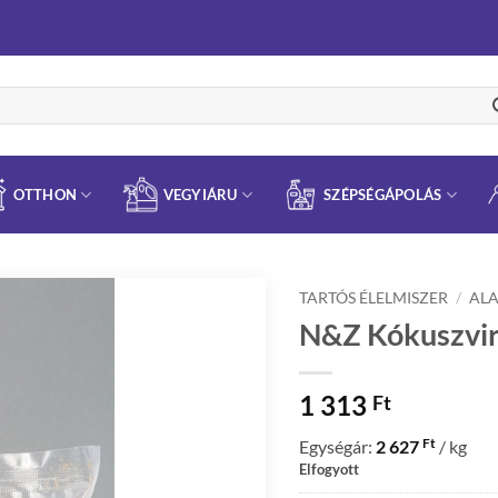
OTTHON
VEGYIÁRU
SZÉPSÉGÁPOLÁS
TARTÓS ÉLELMISZER
/
AL
N&Z Kókuszvir
1 313
Ft
Ft
Egységár:
2 627
/ kg
Elfogyott