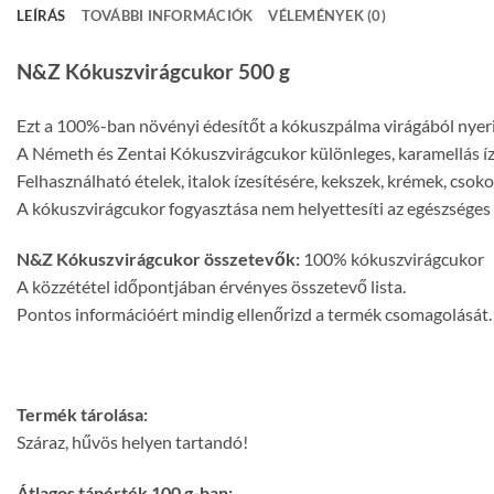
LEÍRÁS
TOVÁBBI INFORMÁCIÓK
VÉLEMÉNYEK (0)
N&Z Kókuszvirágcukor 500 g
Ezt a 100%-ban növényi édesítőt a kókuszpálma virágából nyeri
A Németh és Zentai Kókuszvirágcukor különleges, karamellás ízv
Felhasználható ételek, italok ízesítésére, kekszek, krémek, cso
A kókuszvirágcukor fogyasztása nem helyettesíti az egészséges 
N&Z Kókuszvirágcukor összetevők:
100% kókuszvirágcukor
A közzététel időpontjában érvényes összetevő lista.
Pontos információért mindig ellenőrizd a termék csomagolását.
Termék tárolása:
Száraz, hűvös helyen tartandó!
Átlagos tápérték 100 g-ban: