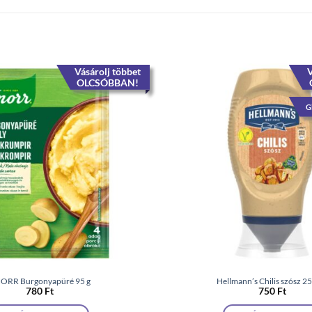
Vásárolj többet
V
OLCSÓBBAN!
G
ORR Burgonyapüré 95 g
Hellmann’s Chilis szósz 2
780
Ft
750
Ft