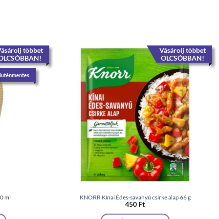
ásárolj többet
Vásárolj többet
OLCSÓBBAN!
OLCSÓBBAN!
luténmentes
50 ml
KNORR Kínai Édes-savanyú csirke alap 66 g
450
Ft