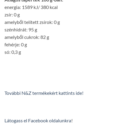
energia: 1589 kJ/ 380 kcal
zsír: 0 g
amelyből telített zsírok: 0 g
szénhidrát: 95 g
amelyből cukrok: 82 g
fehérje: 0 g
só: 0,3 g
További N&Z termékekért kattints ide!
Látogass el Facebook oldalunkra
!