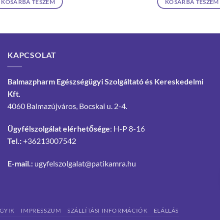
KOSÁRBA TESZEM
KOSÁRBA TESZEM
KAPCSOLAT
Balmazpharm Egészségügyi Szolgáltató és Kereskedelmi
Kft.
4060 Balmazújváros, Bocskai u. 2-4.
Ügyfélszolgálat elérhetősége
: H-P 8-16
Tel.:
+36213007542
E-mail.:
ugyfelszolgalat@patikamra.hu
GYIK
IMPRESSZUM
SZÁLLÍTÁSI INFORMÁCIÓK
ELÁLLÁS