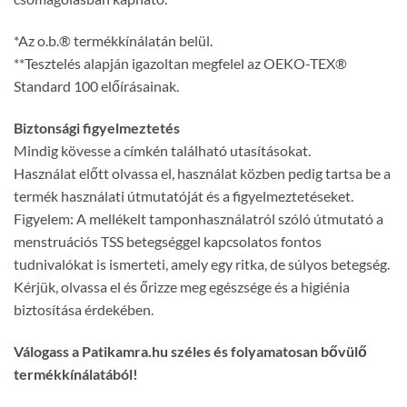
*Az o.b.® termékkínálatán belül.
**Tesztelés alapján igazoltan megfelel az OEKO-TEX®
Standard 100 előírásainak.
Biztonsági figyelmeztetés
Mindig kövesse a címkén található utasításokat.
Használat előtt olvassa el, használat közben pedig tartsa be a
termék használati útmutatóját és a figyelmeztetéseket.
Figyelem: A mellékelt tamponhasználatról szóló útmutató a
menstruációs TSS betegséggel kapcsolatos fontos
tudnivalókat is ismerteti, amely egy ritka, de súlyos betegség.
Kérjük, olvassa el és őrizze meg egészsége és a higiénia
biztosítása érdekében.
Válogass a Patikamra.hu széles és folyamatosan bővülő
termékkínálatából!