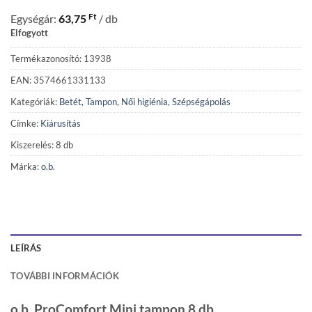
Ft
Egységár:
63,75
/ db
Elfogyott
Termékazonosító: 13938
EAN: 3574661331133
Kategóriák:
Betét, Tampon
,
Női higiénia
,
Szépségápolás
Címke:
Kiárusítás
Kiszerelés: 8 db
Márka:
o.b.
LEÍRÁS
TOVÁBBI INFORMÁCIÓK
o.b. ProComfort Mini tampon 8 db