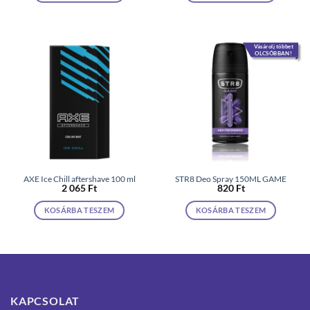
Vásárolj többet
OLCSÓBBAN!
AXE Ice Chill aftershave 100 ml
STR8 Deo Spray 150ML GAME
2 065
Ft
820
Ft
KOSÁRBA TESZEM
KOSÁRBA TESZEM
KAPCSOLAT