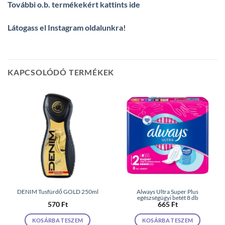
További o.b. termékekért kattints ide
Látogass el Instagram oldalunkra
!
KAPCSOLÓDÓ TERMÉKEK
DENIM Tusfürdő GOLD 250ml
Always Ultra Super Plus
egészségügyi betét 8 db
570
Ft
665
Ft
KOSÁRBA TESZEM
KOSÁRBA TESZEM