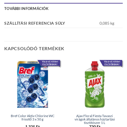
TOVÁBBI INFORMÁCIÓK
SZÁLLÍTÁSI REFERENCIA SÚLY
0,085 kg
KAPCSOLÓDÓ TERMÉKEK
Vásárolj többet
Vásárolj többet
OLCSÓBBAN!
OLCSÓBBAN!
Bref Color Aktiv Chlorine WC
Ajax Floral Fiesta Tavaszi
frissítő 3 x 50 g
virágok általános háztartási
tisztítószer 1 L
1 325
Ft
720
Ft