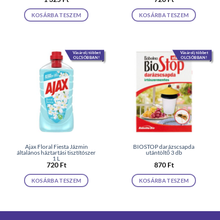
KOSÁRBA TESZEM
KOSÁRBA TESZEM
Vásárolj többet
Vásárolj többet
OLCSÓBBAN!
OLCSÓBBAN!
Ajax Floral Fiesta Jázmin
BIOSTOP darázscsapda
általános háztartási tisztítószer
utántöltő 3 db
1 L
720
Ft
870
Ft
KOSÁRBA TESZEM
KOSÁRBA TESZEM