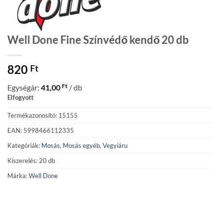
Well Done Fine Színvédő kendő 20 db
820
Ft
Ft
Egységár:
41,00
/ db
Elfogyott
Termékazonosító: 15155
EAN: 5998466112335
Kategóriák:
Mosás
,
Mosás egyéb
,
Vegyiáru
Kiszerelés: 20 db
Márka:
Well Done