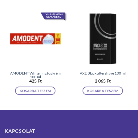
Vásárolj többet
OLCSÓBBAN!
AMODENT Whitening fogkrém
AXE Black aftershave 100 ml
100 ml
425
Ft
2 065
Ft
KOSÁRBA TESZEM
KOSÁRBA TESZEM
KAPCSOLAT