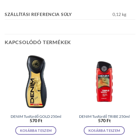
SZÁLLÍTÁSI REFERENCIA SÚLY
0,12 kg
KAPCSOLÓDÓ TERMÉKEK
DENIM Tusfürdő GOLD 250ml
DENIM Tusfürdő TRIBE 250ml
570
Ft
570
Ft
KOSÁRBA TESZEM
KOSÁRBA TESZEM