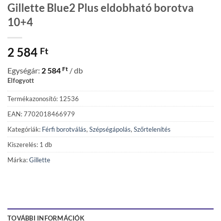
Gillette Blue2 Plus eldobható borotva
10+4
2 584
Ft
Ft
Egységár:
2 584
/ db
Elfogyott
Termékazonosító: 12536
EAN: 7702018466979
Kategóriák:
Férfi borotválás
,
Szépségápolás
,
Szőrtelenítés
Kiszerelés: 1 db
Márka:
Gillette
TOVÁBBI INFORMÁCIÓK