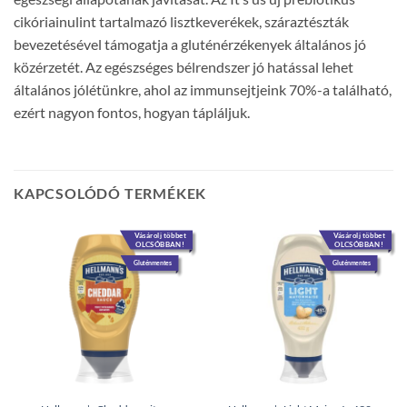
cikóriainulint tartalmazó lisztkeverékek, száraztészták
bevezetésével támogatja a gluténérzékenyek általános jó
közérzetét. Az egészséges bélrendszer jó hatással lehet
általános jólétünkre, ahol az immunsejtjeink 70%-a található,
ezért nagyon fontos, hogyan tápláljuk.
KAPCSOLÓDÓ TERMÉKEK
Vásárolj többet
Vásárolj többet
OLCSÓBBAN!
OLCSÓBBAN!
Gluténmentes
Gluténmentes