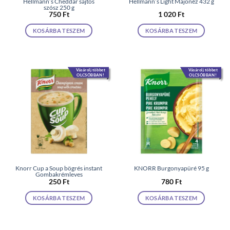
Hellmann’s Cheddar sajtos
Hellmann’s Light Majonéz 432 g
szósz 250 g
750
Ft
1 020
Ft
KOSÁRBA TESZEM
KOSÁRBA TESZEM
Vásárolj többet
Vásárolj többet
OLCSÓBBAN!
OLCSÓBBAN!
Knorr Cup a Soup bögrés instant
KNORR Burgonyapüré 95 g
Gombakrémleves
250
Ft
780
Ft
KOSÁRBA TESZEM
KOSÁRBA TESZEM