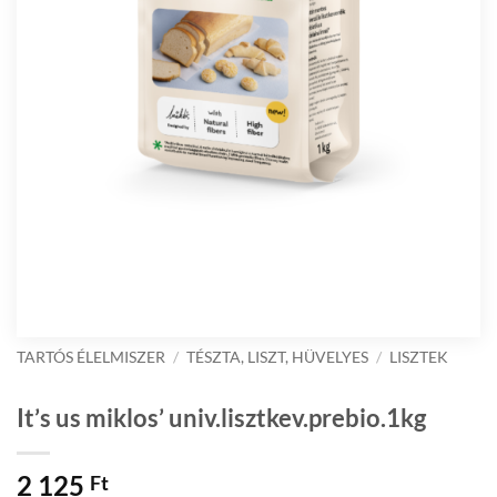
TARTÓS ÉLELMISZER
/
TÉSZTA, LISZT, HÜVELYES
/
LISZTEK
It’s us miklos’ univ.lisztkev.prebio.1kg
2 125
Ft