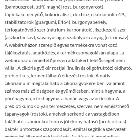
(bambuszrost, útifű maghéj rost, burgonyarost),
tápiókakeményítő, kukoricaliszt, dextróz, cikóriainulin 4%,
stabilizátorok (guargumi, E464), burgonyapehely,
térfogatnövelő szer (nátrium-karbonátok), lisztkezelő szer
(aszkorbinsav), savanyúságot szabályozó anyag (citromsav)
A webáruházon szereplő egyes termékekre vonatkozó
tájékoztatás, adatközlés, a termék csomagolásán alapul, a
webáruház üzemeltetője ezen adatokért felelősséget nem
vállal. A cikória gyökér rostjai (inulin és oligofruktóz) oldható,
prebiotikus, fermentálható étkezési rostok. A natív
cikóriainulin megtalálható a cikória gyökereiben, valamint
számos más zöldségben és gyümölcsben, mint a hagyma, a
póréhagyma, a fokhagyma, a banán vagy az articsóka. A
prebiotikumok olyan természetes, szerves, nem emészthető
tápanyagok (rostok), amelyek serkentik a vastagbélben
található, számunkra fontos jótékony hatású (probiotikus)
baktériumtörzsek szaporodását, ezáltal segítik a szervezet
egészségi állapotának javítását. Az It’s us új prebiotikus