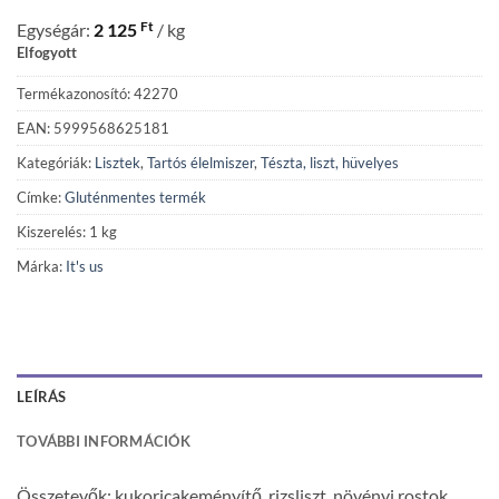
Ft
Egységár:
2 125
/ kg
Elfogyott
Termékazonosító: 42270
EAN: 5999568625181
Kategóriák:
Lisztek
,
Tartós élelmiszer
,
Tészta, liszt, hüvelyes
Címke:
Gluténmentes termék
Kiszerelés: 1 kg
Márka:
It's us
LEÍRÁS
TOVÁBBI INFORMÁCIÓK
Összetevők: kukoricakeményítő, rizsliszt, növényi rostok