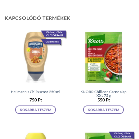
KAPCSOLÓDÓ TERMÉKEK
Vásárolj többet
OLCSÓBBAN!
Gluténmentes
Hellmann’s Chilis szósz 250 ml
KNORR Chili con Carne alap
XXL 75 g
750
Ft
550
Ft
KOSÁRBA TESZEM
KOSÁRBA TESZEM
Vásárolj többet
OLCSÓBBAN!