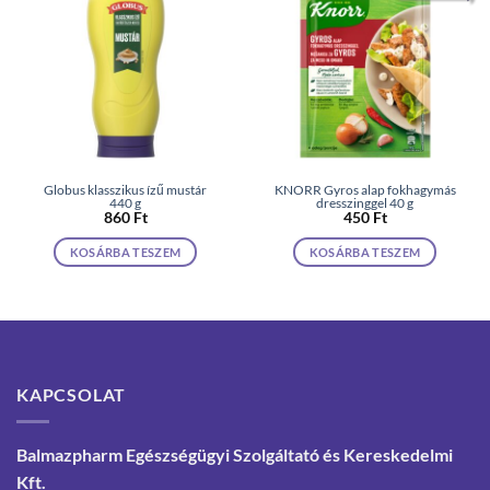
Globus klasszikus ízű mustár
KNORR Gyros alap fokhagymás
440 g
dresszinggel 40 g
860
Ft
450
Ft
KOSÁRBA TESZEM
KOSÁRBA TESZEM
KAPCSOLAT
Balmazpharm Egészségügyi Szolgáltató és Kereskedelmi
Kft.