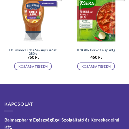
Gluténmentes
Hellmann’s Édes-Savanyú szósz
KNORR Pörkölt alap 48 g
280 g
750
Ft
450
Ft
KOSÁRBA TESZEM
KOSÁRBA TESZEM
KAPCSOLAT
Balmazpharm Egészségügyi Szolgáltató és Kereskedelmi
Kft.