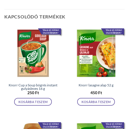
KAPCSOLÓDÓ TERMÉKEK
Vásárolj többet
Vásárolj többet
OLCSÓBBAN!
OLCSÓBBAN!
Knorr Cup a Soup bögrés instant
Knorr lasagne alap 52 g
gulyásleves 16 g
250
Ft
450
Ft
KOSÁRBA TESZEM
KOSÁRBA TESZEM
Vásárolj többet
Vásárolj többet
OLCSÓBBAN!
OLCSÓBBAN!