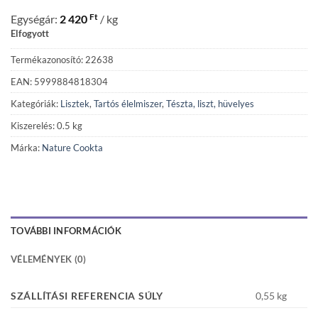
Ft
Egységár:
2 420
/ kg
Elfogyott
Termékazonosító: 22638
EAN: 5999884818304
Kategóriák:
Lisztek
,
Tartós élelmiszer
,
Tészta, liszt, hüvelyes
Kiszerelés: 0.5 kg
Márka:
Nature Cookta
TOVÁBBI INFORMÁCIÓK
VÉLEMÉNYEK (0)
SZÁLLÍTÁSI REFERENCIA SÚLY
0,55 kg