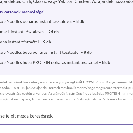
ajándékba: Chili, Classic vagy Yakitori Chicken. Az ajándék hozzáadód
s kartonok mennyiségei:
Cup Noodles poharas instant tésztaleves –
8 db
Smack instant tésztaleves –
24 db
oba instant tésztaétel –
9 db
Cup Noodles Soba poharas instant tésztaétel –
8 db
Cup Noodles Soba PROTEIN poharas instant tésztaétel –
8 db
ndék termékek készletéig, visszavonásig vagy legkésőbb 2026. július 31-ig érvényes. 
s Soba PROTEIN jár. Az ajándék termék maximális mennyisége megvásárolt terméktípuso
ációk vásárlása esetén érvényes. Az ajándék Nissin Cup Noodles Soba PROTEIN minimum
Az ajánlat mennyiségi kedvezménnyel összevonható. Az ajánlatot a Patikamra.hu üzemelt
se felelt meg a keresésnek.