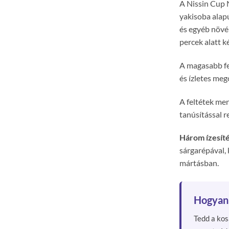
A Nissin Cup 
yakisoba alap
és egyéb növén
percek alatt k
A magasabb fe
és ízletes meg
A feltétek men
tanúsítással re
Három ízesíté
sárgarépával,
mártásban.
Hogyan 
Tedd a kos