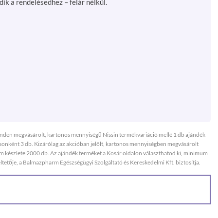
ik a rendelésedhez – felár nélkül.
Minden megvásárolt, kartonos mennyiségű Nissin termékvariáció mellé 1 db ajándék
nként 3 db. Kizárólag az akcióban jelölt, kartonos mennyiségben megvásárolt
 készlete 2000 db. Az ajándék terméket a Kosár oldalon választhatod ki, minimum
etője, a Balmazpharm Egészségügyi Szolgáltató és Kereskedelmi Kft. biztosítja.