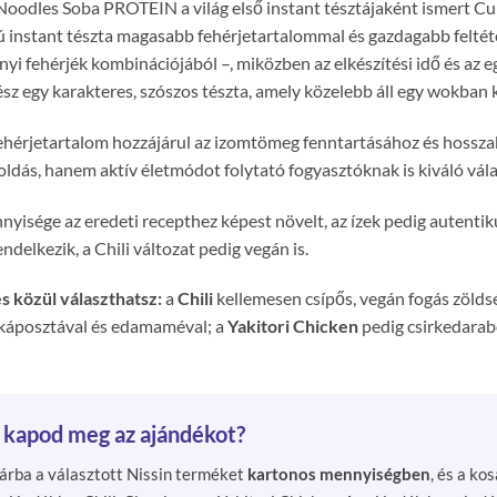
Noodles Soba PROTEIN a világ első instant tésztájaként ismert Cup
ú instant tészta magasabb fehérjetartalommal és gazdagabb feltét
yi fehérjék kombinációjából –, miközben az elkészítési idő és az eg
ész egy karakteres, szószos tészta, amely közelebb áll egy wokban k
hérjetartalom hozzájárul az izomtömeg fenntartásához és hosszab
oldás, hanem aktív életmódot folytató fogyasztóknak is kiváló vál
nyisége az eredeti recepthez képest növelt, az ízek pedig autent
ndelkezik, a Chili változat pedig vegán is.
s közül választhatsz:
a
Chili
kellemesen csípős, vegán fogás zöldsé
 káposztával és edamaméval; a
Yakitori Chicken
pedig csirkedarabo
kapod meg az ajándékot?
árba a választott Nissin terméket
kartonos mennyiségben
, és a k