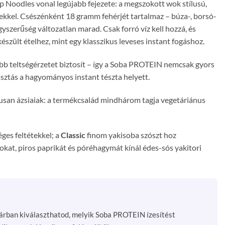
 Noodles vonal legújabb fejezete: a megszokott wok stílusú,
ekkel. Csészénként 18 gramm fehérjét tartalmaz – búza-, borsó-
yszerűség változatlan marad. Csak forró víz kell hozzá, és
észült ételhez, mint egy klasszikus leveses instant fogáshoz.
b teltségérzetet biztosít – így a Soba PROTEIN nemcsak gyors
asztás a hagyományos instant tészta helyett.
ikusan ázsiaiak: a termékcsalád mindhárom tagja vegetáriánus
ges feltétekkel; a
Classic
finom yakisoba szószt hoz
kat, piros paprikát és póréhagymát kínál édes-sós yakitori
osárban kiválaszthatod, melyik Soba PROTEIN ízesítést