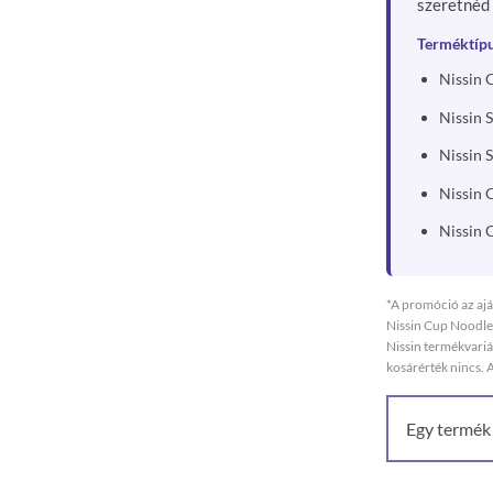
szeretnéd 
Terméktípu
Nissin 
Nissin 
Nissin S
Nissin 
Nissin 
*A promóció az ajá
Nissin Cup Noodle
Nissin termékvari
kosárérték nincs. 
Egy termék 