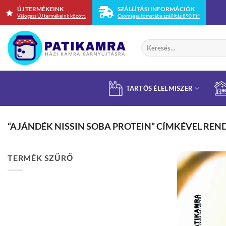
Skip
ÚJ TERMÉKEINK
SZÁLLÍTÁSI INFORMÁCIÓK
Válogass ÚJ termékeink között.
Csomagautomatába szállítás 890 Ft*
to
content
Keresés
a
következőre:
TARTÓS ÉLELMISZER
“AJÁNDÉK NISSIN SOBA PROTEIN” CÍMKÉVEL RE
TERMÉK SZŰRŐ