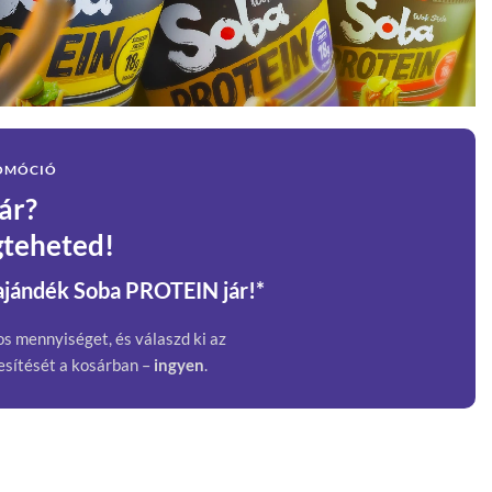
ROMÓCIÓ
ár?
teheted!
ajándék Soba PROTEIN jár!*
s mennyiséget, és válaszd ki az
sítését a kosárban –
ingyen
.