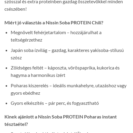
szósszal és extra proteinben gazdag összetevőkkel minden
csészében!
Miért jó választás a Nissin Soba PROTEIN Chili?
Megnövelt fehérjetartalom – hozzájárulhat a
teltségérzethez
Japán soba ízvilág – gazdag, karakteres yakisoba-stílusú
szósz
Zöldséges feltét – káposzta, vöröspaprika, kukorica és
hagyma a harmonikus ízért
Poharas kiszerelés – ideális munkahelyre, utazáshoz vagy
gyors ebédhez
Gyors elkészítés – pár perc, és fogyasztható
Kinek ajánlott a Nissin Soba PROTEIN Poharas instant
tésztaétel?