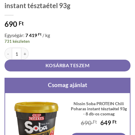
instant tésztaétel 93g
690
Ft
Ft
Egységár:
7 419
/ kg
731 készleten
Nissin Soba PROTEIN Chili Poharas instant tésztaétel 93g mennyiség
KOSÁRBA TESZEM
Csomag ajánlat
Nissin Soba PROTEIN Chili
Poharas instant tésztaétel 93g
- 8 db-os csomag
Original
Curren
690
Ft
649
Ft
price
price
was:
is: