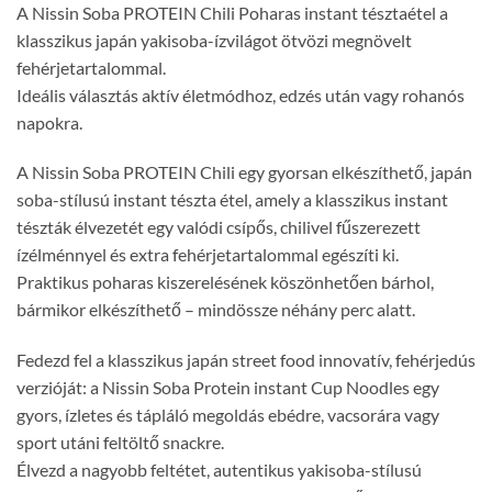
A Nissin Soba PROTEIN Chili Poharas instant tésztaétel a
klasszikus japán yakisoba-ízvilágot ötvözi megnövelt
fehérjetartalommal.
Ideális választás aktív életmódhoz, edzés után vagy rohanós
napokra.
A Nissin Soba PROTEIN Chili egy gyorsan elkészíthető, japán
soba-stílusú instant tészta étel, amely a klasszikus instant
tészták élvezetét egy valódi csípős, chilivel fűszerezett
ízélménnyel és extra fehérjetartalommal egészíti ki.
Praktikus poharas kiszerelésének köszönhetően bárhol,
bármikor elkészíthető – mindössze néhány perc alatt.
Fedezd fel a klasszikus japán street food innovatív, fehérjedús
verzióját: a Nissin Soba Protein instant Cup Noodles egy
gyors, ízletes és tápláló megoldás ebédre, vacsorára vagy
sport utáni feltöltő snackre.
Élvezd a nagyobb feltétet, autentikus yakisoba-stílusú