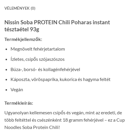
VÉLEMÉNYEK (0)
Nissin Soba PROTEIN Chili Poharas instant
tésztaétel 93g
Termékjellemzők:
Megnövelt fehérjetartalom
Ízletes, csípős szójaszószos
Búza-, borsó- és kollagénfehérjével
Káposzta, vöröspaprika, kukorica és hagyma feltét
Vegán
Termékleírás:
Ugyanolyan kellemesen csípős és vegán, mint az eredeti, de
több feltéttel és csészénként 18 gramm fehérjével – ez a Cup
Noodles Soba Protein Chili!