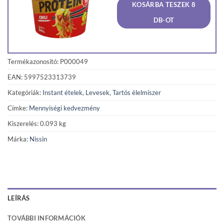
KOSÁRBA TESZEK 8
690 Ft.
649 Ft
DB-OT
Termékazonosító: P000049
EAN: 5997523313739
Kategóriák:
Instant ételek
,
Levesek
,
Tartós élelmiszer
Címke:
Mennyiségi kedvezmény
Kiszerelés: 0.093 kg
Márka:
Nissin
LEÍRÁS
TOVÁBBI INFORMÁCIÓK