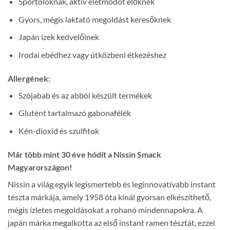
Sportolóknak, aktív életmódot élőknek
Gyors, mégis laktató megoldást keresőknek
Japán ízek kedvelőinek
Irodai ebédhez vagy útközbeni étkezéshez
Allergének:
Szójabab és az abból készült termékek
Glutént tartalmazó gabonafélék
Kén-dioxid és szulfitok
Már több mint 30 éve hódít a Nissin Smack
Magyarországon!
Nissin a világ egyik legismertebb és leginnovatívabb instant
tészta márkája, amely 1958 óta kínál gyorsan elkészíthető,
mégis ízletes megoldásokat a rohanó mindennapokra. A
japán márka megalkotta az első instant ramen tésztát, ezzel