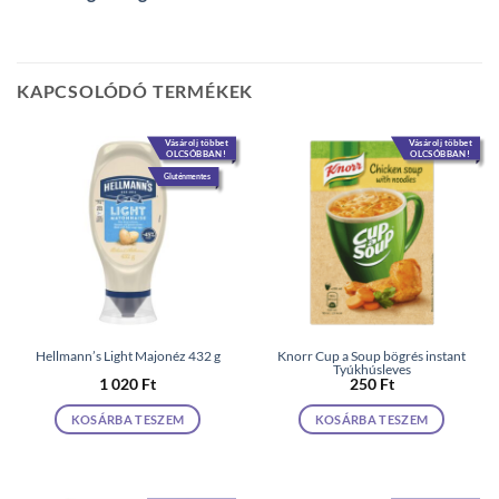
KAPCSOLÓDÓ TERMÉKEK
Vásárolj többet
Vásárolj többet
OLCSÓBBAN!
OLCSÓBBAN!
Gluténmentes
Hellmann’s Light Majonéz 432 g
Knorr Cup a Soup bögrés instant
Tyúkhúsleves
1 020
Ft
250
Ft
KOSÁRBA TESZEM
KOSÁRBA TESZEM