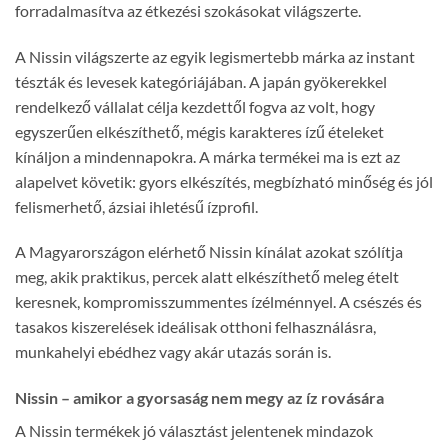
forradalmasítva az étkezési szokásokat világszerte.
A Nissin világszerte az egyik legismertebb márka az instant
tészták és levesek kategóriájában. A japán gyökerekkel
rendelkező vállalat célja kezdettől fogva az volt, hogy
egyszerűen elkészíthető, mégis karakteres ízű ételeket
kínáljon a mindennapokra. A márka termékei ma is ezt az
alapelvet követik: gyors elkészítés, megbízható minőség és jól
felismerhető, ázsiai ihletésű ízprofil.
A Magyarországon elérhető Nissin kínálat azokat szólítja
meg, akik praktikus, percek alatt elkészíthető meleg ételt
keresnek, kompromisszummentes ízélménnyel. A csészés és
tasakos kiszerelések ideálisak otthoni felhasználásra,
munkahelyi ebédhez vagy akár utazás során is.
Nissin – amikor a gyorsaság nem megy az íz rovására
A Nissin termékek jó választást jelentenek mindazok