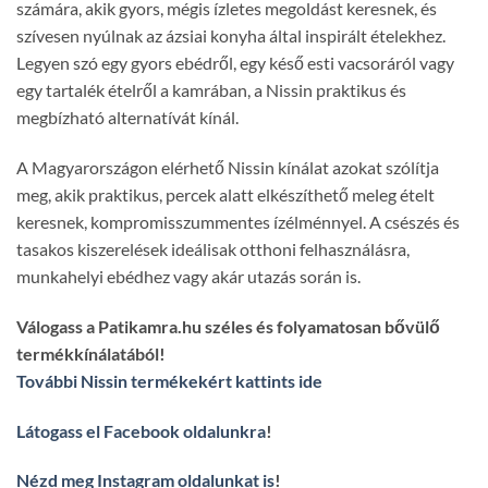
számára, akik gyors, mégis ízletes megoldást keresnek, és
szívesen nyúlnak az ázsiai konyha által inspirált ételekhez.
Legyen szó egy gyors ebédről, egy késő esti vacsoráról vagy
egy tartalék ételről a kamrában, a Nissin praktikus és
megbízható alternatívát kínál.
A Magyarországon elérhető Nissin kínálat azokat szólítja
meg, akik praktikus, percek alatt elkészíthető meleg ételt
keresnek, kompromisszummentes ízélménnyel. A csészés és
tasakos kiszerelések ideálisak otthoni felhasználásra,
munkahelyi ebédhez vagy akár utazás során is.
Válogass a Patikamra.hu széles és folyamatosan bővülő
termékkínálatából!
További Nissin termékekért kattints ide
Látogass el Facebook oldalunkra
!
Nézd meg Instagram oldalunkat is
!