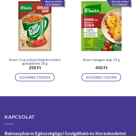
Vásárolj többet
Vásárolj többet
OLCSÓBBAN!
OLCSÓBBAN!
Knorr Cup a Soup bögrés instant
Knorr lasagne alap 52 g
gulyásleves 16 g
250
Ft
450
Ft
KOSÁRBA TESZEM
KOSÁRBA TESZEM
KAPCSOLAT
Balmazpharm Egészségügyi Szolgáltató és Kereskedelmi