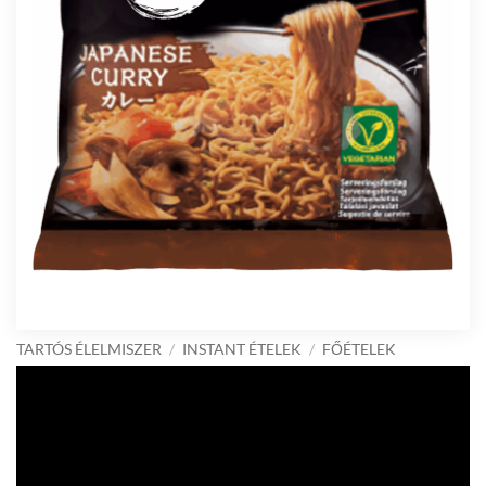
TARTÓS ÉLELMISZER
/
INSTANT ÉTELEK
/
FŐÉTELEK