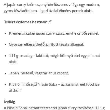
A japán curry krémes, enyhén fűszeres világa egy modern,
gyors tésztaételben – igazi ázsiai élmény percek alatt.
“Miért érdemes használni?”
Krémes, gazdag japán curry szósz, enyhe csípősséggel.
Gyorsan elkészíthető, pirított tészta állaggal.
111 g-os adag – laktató, mégis könnyű étel egy pillanat
alatt.
Japán ihletésű, vegetáriánus recept.
Kiváló minőségű Nissin Soba – az ázsiai street food íze
otthon.
Ízvilág
A Nissin Soba instant tésztaétel japán curry ízesítéssel 111 g