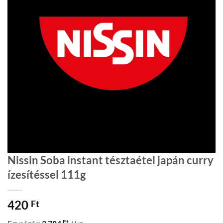
Nissin Soba instant tésztaétel japán curry
ízesítéssel 111g
420
Ft
Ft