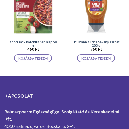
Knorr mexikói chilis bab alap 50
Hellmann’s Édes-Savanyú szósz
g
280 g
450
Ft
750
Ft
KOSÁRBA TESZEM
KOSÁRBA TESZEM
KAPCSOLAT
Balmazpharm Egészségügyi Szolgáltató és Kereskedelmi
Kft.
4060 Balmazújváros, Bocskai u. 2-4.