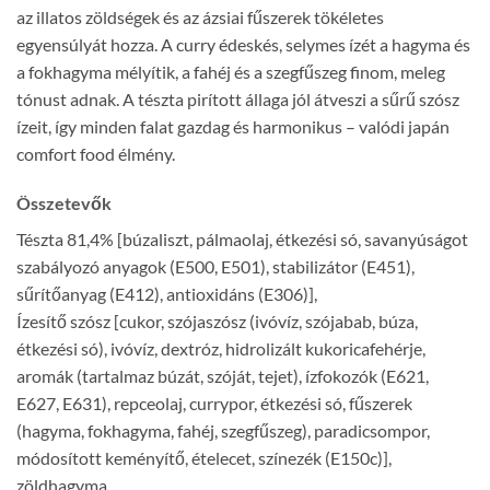
az illatos zöldségek és az ázsiai fűszerek tökéletes
egyensúlyát hozza. A curry édeskés, selymes ízét a hagyma és
a fokhagyma mélyítik, a fahéj és a szegfűszeg finom, meleg
tónust adnak. A tészta pirított állaga jól átveszi a sűrű szósz
ízeit, így minden falat gazdag és harmonikus – valódi japán
comfort food élmény.
Összetevők
Tészta 81,4% [búzaliszt, pálmaolaj, étkezési só, savanyúságot
szabályozó anyagok (E500, E501), stabilizátor (E451),
sűrítőanyag (E412), antioxidáns (E306)],
Ízesítő szósz [cukor, szójaszósz (ivóvíz, szójabab, búza,
étkezési só), ivóvíz, dextróz, hidrolizált kukoricafehérje,
aromák (tartalmaz búzát, szóját, tejet), ízfokozók (E621,
E627, E631), repceolaj, currypor, étkezési só, fűszerek
(hagyma, fokhagyma, fahéj, szegfűszeg), paradicsompor,
módosított keményítő, ételecet, színezék (E150c)],
zöldhagyma.