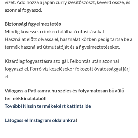
vizet. Add hozzá a japán curry ízesítőszószt, keverd össze, és
azonnal fogyaszd.
Biztonsági figyelmeztetés
Mindig kövesse a címkén található utasításokat.
Használat előtt olvassa el, használat közben pedig tartsa be a
termék használati útmutatóját és a figyelmeztetéseket.
Kizárólag fogyasztásra szolgál. Felbontás után azonnal
fogyaszd el. Forró víz kezelésekor fokozott óvatossággal járj
el.
Válogass a Patikamra.hu széles és folyamatosan bővülő
termékkínálatából!
További Nissin termékekért kattints ide
Látogass el Instagram oldalunkra
!