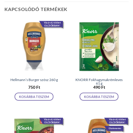
KAPCSOLÓDÓ TERMÉKEK
Vásárolj többet
OLCSÓBBAN!
Hellmann’s Burger szósz 260 g
KNORR Fokhagymakrémleves
61 g
750
Ft
490
Ft
KOSÁRBA TESZEM
KOSÁRBA TESZEM
Vásárolj többet
Vásárolj többet
OLCSÓBBAN!
OLCSÓBBAN!
Gluténmentes