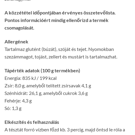
A közzététel időpontjában érvényes összetevőlista.
Pontos információért mindig ellenőrizd a termék
csomagolását.
Allergének
Tartalmaz glutént (búzát), szóját és tejet. Nyomokban
szezámmagot, tojást, zellert és mustárt is tartalmazhat.
Tápérték adatok (100 g termékben)
Energia: 835 kJ / 199 kcal
Zsír: 8,0 g, amelyből telített zsírsavak 4,1 g
Szénhidrát: 26,1 g, amelyből cukrok 3,6 g
Fehérje: 4,3 g
Só: 1,3 g
Elkészítés és felhasználás
A tésztát forró vízben főzd kb. 3 percig, majd öntsd le róla a