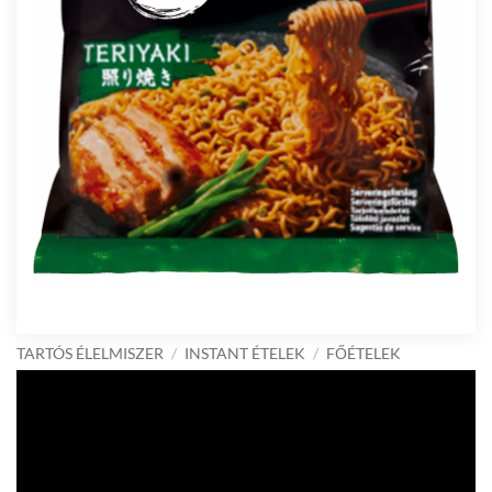
TARTÓS ÉLELMISZER
/
INSTANT ÉTELEK
/
FŐÉTELEK