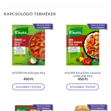
KAPCSOLÓDÓ TERMÉKEK
Vásárolj többet
Vásárolj többet
OLCSÓBBAN!
OLCSÓBBAN!
KNORR Pörkölt alap 48 g
KNORR Kínai Édes-savanyú
csirke alap 66 g
450
Ft
450
Ft
KOSÁRBA TESZEM
KOSÁRBA TESZEM
Vásárolj többet
Vásárolj többet
OLCSÓBBAN!
OLCSÓBBAN!