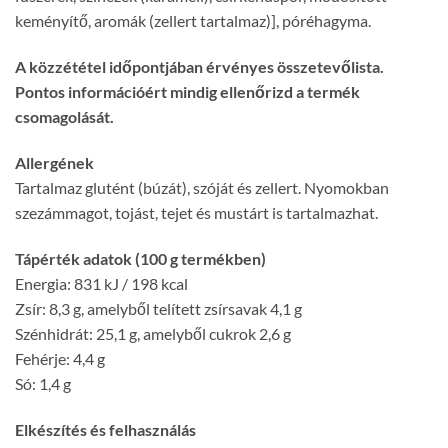
keményítő, aromák (zellert tartalmaz)], póréhagyma.
A közzététel időpontjában érvényes összetevőlista.
Pontos információért mindig ellenőrizd a termék
csomagolását.
Allergének
Tartalmaz glutént (búzát), szóját és zellert. Nyomokban
szezámmagot, tojást, tejet és mustárt is tartalmazhat.
Tápérték adatok (100 g termékben)
Energia: 831 kJ / 198 kcal
Zsír: 8,3 g, amelyből telített zsírsavak 4,1 g
Szénhidrát: 25,1 g, amelyből cukrok 2,6 g
Fehérje: 4,4 g
Só: 1,4 g
Elkészítés és felhasználás