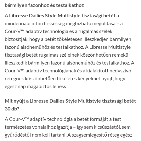
bármilyen fazonhoz és testalkathoz
A
Libresse Dailies Style Multistyle tisztasági betét
a
mindennapi intim frissesség megbízható megoldása – a
Cour-V™ adaptív technológia és a rugalmas szélek
biztosítják, hogy a betét tökéletesen illeszkedjen bármilyen
fazonú alsóneműhöz és testalkathoz. A Libresse Multistyle
tisztasági betét rugalmas széleinek köszönhetően remekül
illeszkedik bármilyen fazonú alsóneműhöz és testalkathoz. A
Cour-V™ adaptív technológiának és a kialakított nedvszívó
rétegnek köszönhetően tökéletes kényelmet nyújt, hogy
egész nap magabiztos lehess!
Mit nyújt a Libresse Dailies Style Multistyle tisztasági betét
30 db?
A Cour-V™ adaptív technológia a betét formáját a test
természetes vonalaihoz igazítja – így sem kicsúszástól, sem
gyűrődéstől nem kell tartani. A szagsemlegesítő réteg egész