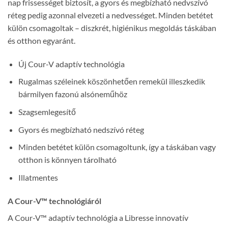
nap frissességet biztosít, a gyors és megbízható nedvszívó
réteg pedig azonnal elvezeti a nedvességet. Minden betétet
külön csomagoltak – diszkrét, higiénikus megoldás táskában
és otthon egyaránt.
Új Cour-V adaptív technológia
Rugalmas széleinek köszönhetően remekül illeszkedik
bármilyen fazonú alsóneműhöz
Szagsemlegesítő
Gyors és megbízható nedszívó réteg
Minden betétet külön csomagoltunk, így a táskában vagy
otthon is könnyen tárolható
Illatmentes
A Cour-V™ technológiáról
A Cour-V™ adaptív technológia a Libresse innovatív