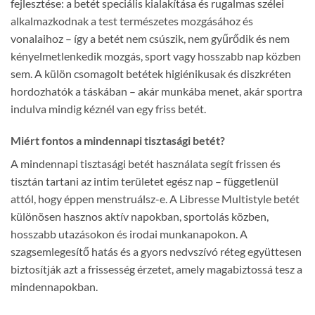
fejlesztése: a betét speciális kialakítása és rugalmas szélei
alkalmazkodnak a test természetes mozgásához és
vonalaihoz – így a betét nem csúszik, nem gyűrődik és nem
kényelmetlenkedik mozgás, sport vagy hosszabb nap közben
sem. A külön csomagolt betétek higiénikusak és diszkréten
hordozhatók a táskában – akár munkába menet, akár sportra
indulva mindig kéznél van egy friss betét.
Miért fontos a mindennapi tisztasági betét?
A mindennapi tisztasági betét használata segít frissen és
tisztán tartani az intim területet egész nap – függetlenül
attól, hogy éppen menstruálsz-e. A Libresse Multistyle betét
különösen hasznos aktív napokban, sportolás közben,
hosszabb utazásokon és irodai munkanapokon. A
szagsemlegesítő hatás és a gyors nedvszívó réteg együttesen
biztosítják azt a frissesség érzetet, amely magabiztossá tesz a
mindennapokban.