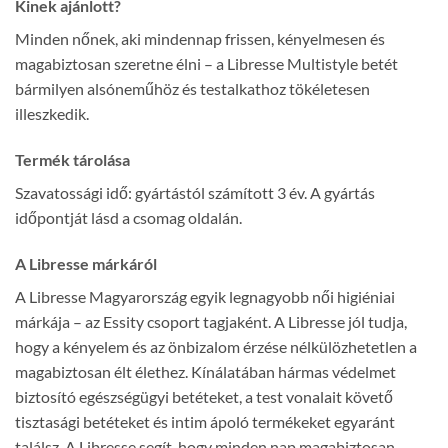
Kinek ajánlott?
Minden nőnek, aki mindennap frissen, kényelmesen és
magabiztosan szeretne élni – a Libresse Multistyle betét
bármilyen alsóneműhöz és testalkathoz tökéletesen
illeszkedik.
Termék tárolása
Szavatossági idő: gyártástól számított 3 év. A gyártás
időpontját lásd a csomag oldalán.
A Libresse márkáról
A Libresse Magyarország egyik legnagyobb női higiéniai
márkája – az Essity csoport tagjaként. A Libresse jól tudja,
hogy a kényelem és az önbizalom érzése nélkülözhetetlen a
magabiztosan élt élethez. Kínálatában hármas védelmet
biztosító egészségügyi betéteket, a test vonalait követő
tisztasági betéteket és intim ápoló termékeket egyaránt
találsz. A Libresse segít, hogy minden nap magabiztosan