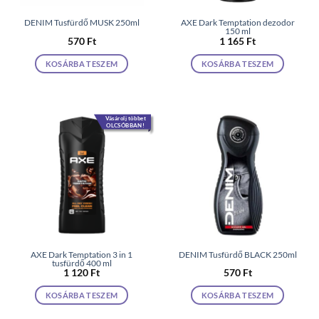
DENIM Tusfürdő MUSK 250ml
AXE Dark Temptation dezodor
150 ml
570
Ft
1 165
Ft
KOSÁRBA TESZEM
KOSÁRBA TESZEM
Vásárolj többet
OLCSÓBBAN!
AXE Dark Temptation 3 in 1
DENIM Tusfürdő BLACK 250ml
tusfürdő 400 ml
1 120
Ft
570
Ft
KOSÁRBA TESZEM
KOSÁRBA TESZEM