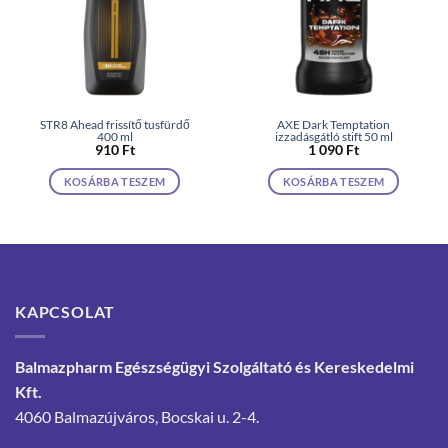
STR8 Ahead frissítő tusfürdő
AXE Dark Temptation
400 ml
izzadásgátló stift 50 ml
910
Ft
1 090
Ft
KOSÁRBA TESZEM
KOSÁRBA TESZEM
KAPCSOLAT
Balmazpharm Egészségügyi Szolgáltató és Kereskedelmi
Kft.
4060 Balmazújváros, Bocskai u. 2-4.