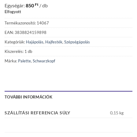
Ft
Egységár:
850
/ db
Elfogyott
Termékazonosító: 14067
EAN: 3838824159898
Kategóriák:
Hajápolás
,
Hajfesték
,
Szépségápolás
Kiszerelés: 1 db
Márka:
Palette
,
Schwarzkopf
TOVÁBBI INFORMÁCIÓK
SZÁLLÍTÁSI REFERENCIA SÚLY
0,15 kg