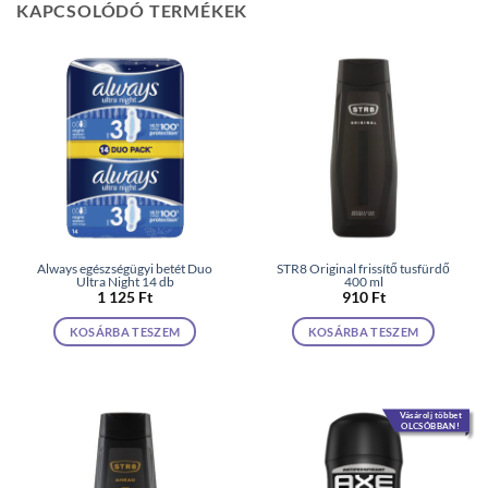
KAPCSOLÓDÓ TERMÉKEK
Always egészségügyi betét Duo
STR8 Original frissítő tusfürdő
Ultra Night 14 db
400 ml
1 125
Ft
910
Ft
KOSÁRBA TESZEM
KOSÁRBA TESZEM
Vásárolj többet
OLCSÓBBAN!