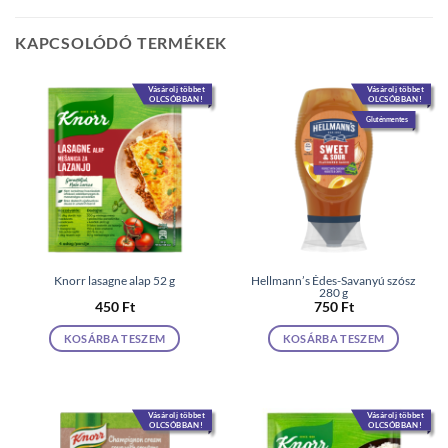
KAPCSOLÓDÓ TERMÉKEK
Vásárolj többet
Vásárolj többet
OLCSÓBBAN!
OLCSÓBBAN!
Gluténmentes
Knorr lasagne alap 52 g
Hellmann’s Édes-Savanyú szósz
280 g
450
Ft
750
Ft
KOSÁRBA TESZEM
KOSÁRBA TESZEM
Vásárolj többet
Vásárolj többet
OLCSÓBBAN!
OLCSÓBBAN!