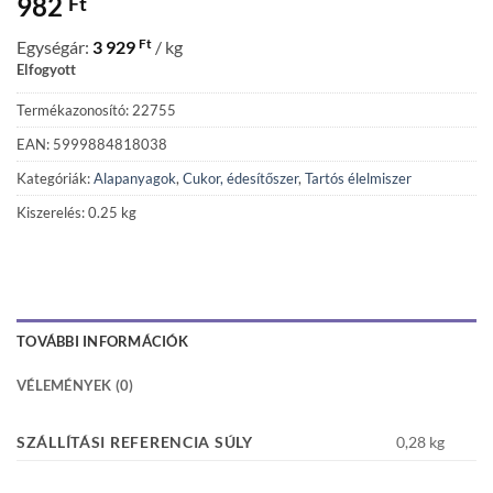
982
Ft
Ft
Egységár:
3 929
/ kg
Elfogyott
Termékazonosító: 22755
EAN: 5999884818038
Kategóriák:
Alapanyagok
,
Cukor, édesítőszer
,
Tartós élelmiszer
Kiszerelés: 0.25 kg
TOVÁBBI INFORMÁCIÓK
VÉLEMÉNYEK (0)
SZÁLLÍTÁSI REFERENCIA SÚLY
0,28 kg