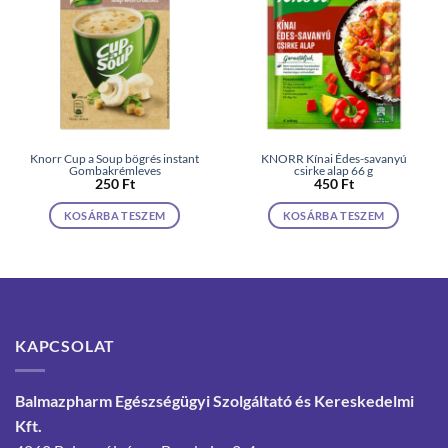
Knorr Cup a Soup bögrés instant
KNORR Kínai Édes-savanyú
Gombakrémleves
csirke alap 66 g
250
Ft
450
Ft
KOSÁRBA TESZEM
KOSÁRBA TESZEM
KAPCSOLAT
Balmazpharm Egészségügyi Szolgáltató és Kereskedelmi
Kft.