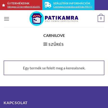
Skip
ÚJ TERMÉKEINK
SZÁLLÍTÁSI INFORMÁCIÓK
Válogass ÚJ termékeink között.
Csomagautomatába szállítás 990 Ft*
to
content
0
CARNILOVE
SZŰRÉS
Egy termék se felelt meg a keresésnek.
KAPCSOLAT