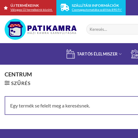
Skip
ÚJ TERMÉKEINK
SZÁLLÍTÁSI INFORMÁCIÓK
Válogass ÚJ termékeink között.
Csomagautomatába szállítás 890 Ft*
to
content
Keresés
a
következőre:
TARTÓS ÉLELMISZER
CENTRUM
SZŰRÉS
Egy termék se felelt meg a keresésnek.