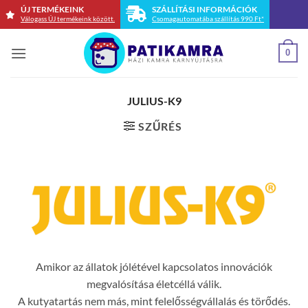
Skip
ÚJ TERMÉKEINK
SZÁLLÍTÁSI INFORMÁCIÓK
Válogass ÚJ termékeink között.
Csomagautomatába szállítás 990 Ft*
to
content
0
JULIUS-K9
SZŰRÉS
Amikor az állatok jólétével kapcsolatos innovációk
megvalósítása életcéllá válik.
A kutyatartás nem más, mint felelősségvállalás és törődés.