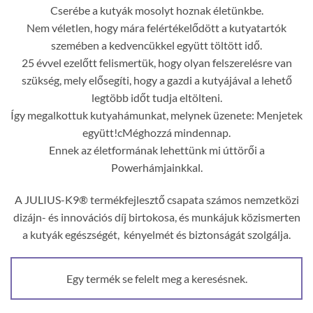
Cserébe a kutyák mosolyt hoznak életünkbe.
Nem véletlen, hogy mára felértékelődött a kutyatartók
szemében a kedvencükkel együtt töltött idő.
25 évvel ezelőtt felismertük, hogy olyan felszerelésre van
szükség, mely elősegíti, hogy a gazdi a kutyájával a lehető
legtöbb időt tudja eltölteni.
Így megalkottuk kutyahámunkat, melynek üzenete: Menjetek
együtt!cMéghozzá mindennap.
Ennek az életformának lehettünk mi úttörői a
Powerhámjainkkal.
A JULIUS-K9® termékfejlesztő csapata számos nemzetközi
dizájn- és innovációs díj birtokosa, és munkájuk közismerten
a kutyák egészségét, kényelmét és biztonságát szolgálja.
Egy termék se felelt meg a keresésnek.