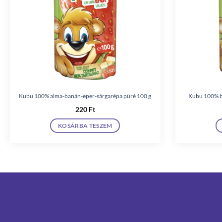
Kubu 100% alma-banán-eper-sárgarépa püré 100 g
Kubu 100% b
220
Ft
KOSÁRBA TESZEM