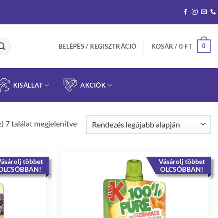
0
BELÉPÉS / REGISZTRÁCIÓ
KOSÁR /
0
FT
KISÁLLAT
AKCIÓK
Sorted
) 7 találat megjelenítve
by
latest
ásárolj többet
Vásárolj többet
OLCSÓBBAN!
OLCSÓBBAN!