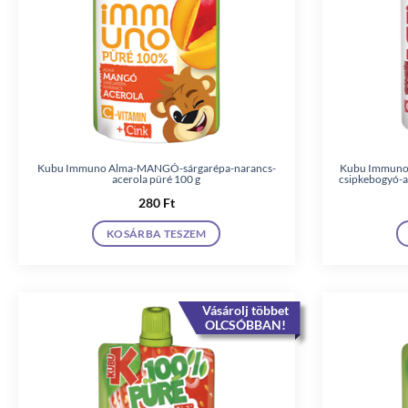
Kubu Immuno Alma-MANGÓ-sárgarépa-narancs-
Kubu Immuno 
acerola püré 100 g
csipkebogyó-a
280
Ft
KOSÁRBA TESZEM
Vásárolj többet
OLCSÓBBAN!