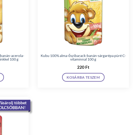
banán-acerola-
Kubu 100% alma-őszibarack-banán-sárgarépa püré C-
inkkel 100 g
vitaminnal 100 g
220
Ft
KOSÁRBA TESZEM
ásárolj többet
OLCSÓBBAN!