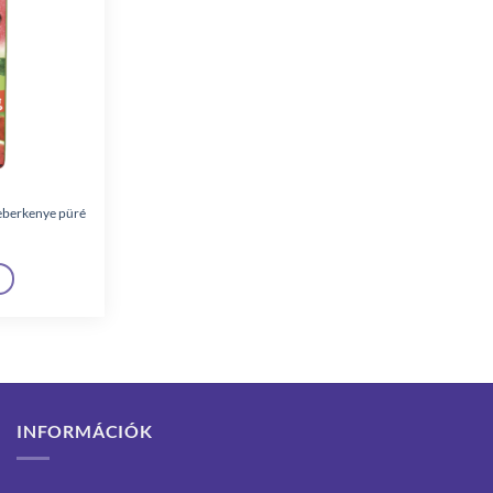
eberkenye püré
INFORMÁCIÓK