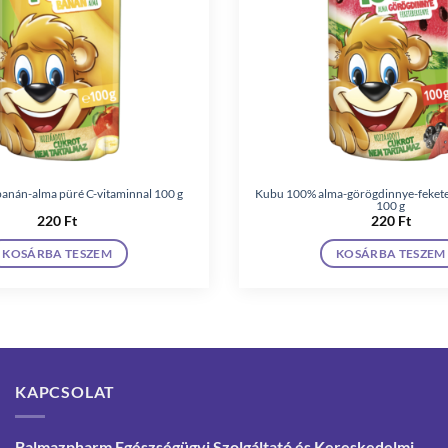
anán-alma püré C-vitaminnal 100 g
Kubu 100% alma-görögdinnye-feket
100 g
220
Ft
220
Ft
KOSÁRBA TESZEM
KOSÁRBA TESZEM
KAPCSOLAT
Balmazpharm Egészségügyi Szolgáltató és Kereskedelmi