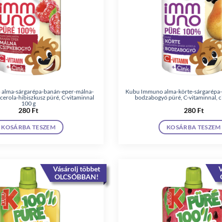
alma-sárgarépa-banán-eper-málna-
Kubu Immuno alma-körte-sárgarépa-
cerola-hibiszkusz püré, C-vitaminnal
bodzabogyó püré, C-vitaminnal, c
100 g
280
Ft
280
Ft
KOSÁRBA TESZEM
KOSÁRBA TESZEM
Vásárolj többet
V
OLCSÓBBAN!