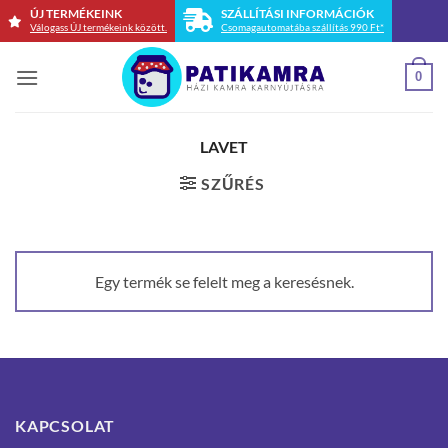
Skip
ÚJ TERMÉKEINK
SZÁLLÍTÁSI INFORMÁCIÓK
Válogass ÚJ termékeink között.
Csomagautomatába szállítás 990 Ft*
to
content
0
LAVET
SZŰRÉS
Egy termék se felelt meg a keresésnek.
KAPCSOLAT