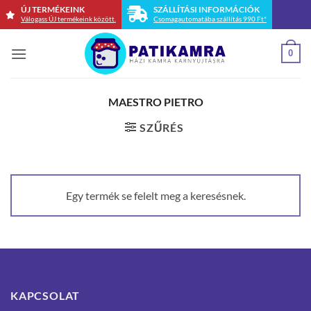
Skip
ÚJ TERMÉKEINK
SZÁLLÍTÁSI INFORMÁCIÓK
Válogass ÚJ termékeink között.
Csomagautomatába szállítás 990 Ft*
to
content
0
MAESTRO PIETRO
SZŰRÉS
Egy termék se felelt meg a keresésnek.
KAPCSOLAT