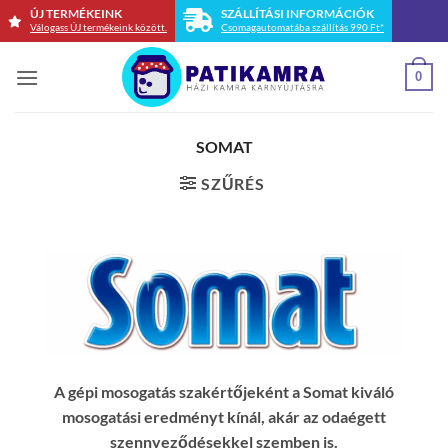
Skip
ÚJ TERMÉKEINK
SZÁLLÍTÁSI INFORMÁCIÓK
Válogass ÚJ termékeink között.
Csomagautomatába szállítás 990 Ft*
to
content
0
SOMAT
SZŰRÉS
A gépi mosogatás szakértőjeként a Somat kiváló
mosogatási eredményt kínál, akár az odaégett
szennyeződésekkel szemben is.