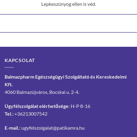
Lepkeszúnyog ellen is véd.
KAPCSOLAT
Balmazpharm Egészségügyi Szolgáltató és Kereskedelmi
Kft.
4060 Balmazújváros, Bocskai u. 2-4.
Ügyfélszolgálat elérhetősége
: H-P 8-16
Tel.:
+36213007542
E-mail.:
ugyfelszolgalat@patikamra.hu