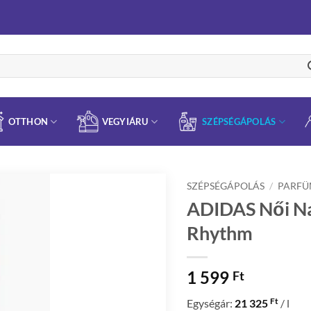
OTTHON
VEGYIÁRU
SZÉPSÉGÁPOLÁS
SZÉPSÉGÁPOLÁS
/
PARF
ADIDAS Női Nat
Rhythm
1 599
Ft
Ft
Egységár:
21 325
/ l