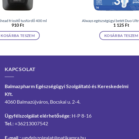
head frissítő tusfürdő 400 ml
Always egészségügyi betét Duo Ultr
910
Ft
1 125
Ft
KOSÁRBA TESZEM
KOSÁRBA TESZEM
KAPCSOLAT
Balmazpharm Egészségügyi Szolgáltató és Kereskedelmi
Kft.
4060 Balmazújváros, Bocskai u. 2-4.
Ügyfélszolgálat elérhetősége
: H-P 8-16
Tel.:
+36213007542
E-mail.:
ugyfelszolgalat@patikamra.hu