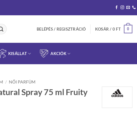
0
BELÉPÉS / REGISZTRÁCIÓ
KOSÁR /
0
FT
KISÁLLAT
AKCIÓK
ÜM
/
NŐI PARFÜM
ural Spray 75 ml Fruity