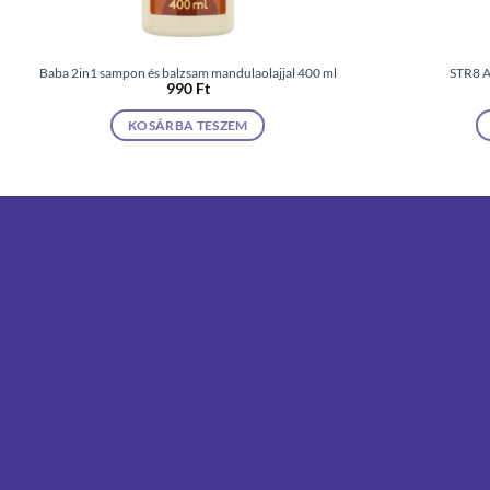
Baba 2in1 sampon és balzsam mandulaolajjal 400 ml
STR8 A
990
Ft
KOSÁRBA TESZEM