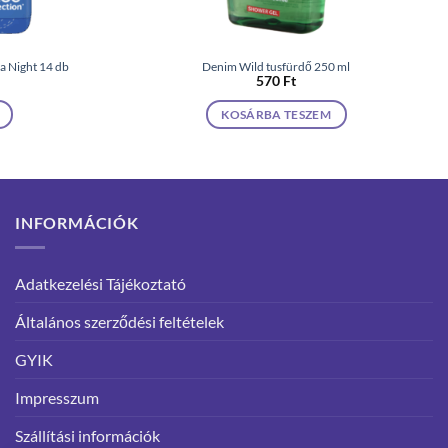
a Night 14 db
Denim Wild tusfürdő 250 ml
570
Ft
KOSÁRBA TESZEM
INFORMÁCIÓK
Adatkezelési Tájékoztató
Általános szerződési feltételek
GYIK
Impresszum
Szállítási információk