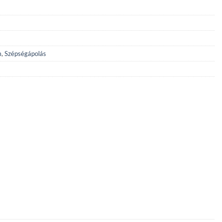
m
,
Szépségápolás