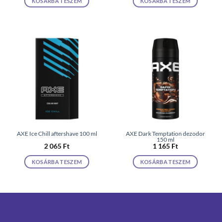
KOSÁRBA TESZEM
KOSÁRBA TESZEM
AXE Ice Chill aftershave 100 ml
AXE Dark Temptation dezodor
150 ml
2 065
Ft
1 165
Ft
KOSÁRBA TESZEM
KOSÁRBA TESZEM