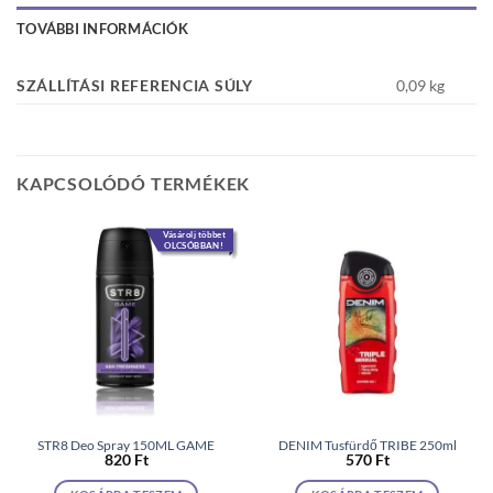
TOVÁBBI INFORMÁCIÓK
SZÁLLÍTÁSI REFERENCIA SÚLY
0,09 kg
KAPCSOLÓDÓ TERMÉKEK
Vásárolj többet
OLCSÓBBAN!
STR8 Deo Spray 150ML GAME
DENIM Tusfürdő TRIBE 250ml
820
Ft
570
Ft