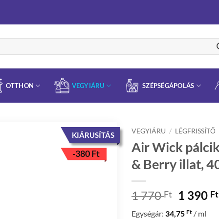
OTTHON
VEGYIÁRU
SZÉPSÉGÁPOLÁS
VEGYIÁRU
/
LÉGFRISSÍTŐ
KIÁRUSÍTÁS
Air Wick pálcik
-
380
Ft
& Berry illat, 
Origina
1 770
1 390
Ft
Ft
price
Ft
Egységár:
34,75
/ ml
was: