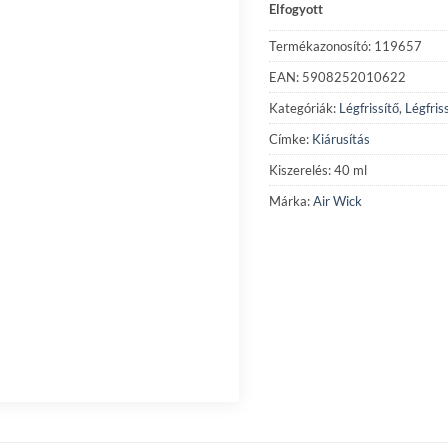
Elfogyott
1
770 Ft.
Termékazonosító: 119657
EAN: 5908252010622
Kategóriák:
Légfrissítő
,
Légfris
Címke:
Kiárusítás
Kiszerelés: 40 ml
Márka:
Air Wick