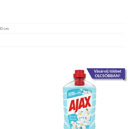
00 cm
Vásárolj többet
OLCSÓBBAN!