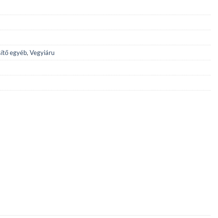
1
390 Ft.
sítő egyéb
,
Vegyiáru