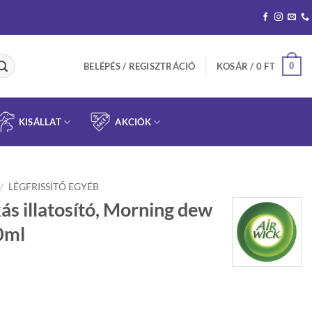
0
BELÉPÉS / REGISZTRÁCIÓ
KOSÁR /
0
FT
KISÁLLAT
AKCIÓK
/
LÉGFRISSÍTŐ EGYÉB
ás illatosító, Morning dew
40ml
l
Current
price
is: