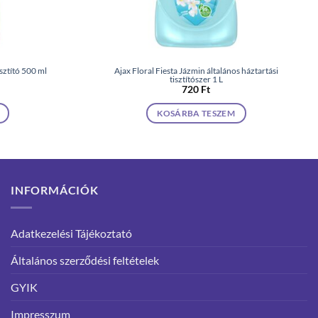
isztító 500 ml
Ajax Floral Fiesta Jázmin általános háztartási
tisztítószer 1 L
720
Ft
KOSÁRBA TESZEM
INFORMÁCIÓK
Adatkezelési Tájékoztató
Általános szerződési feltételek
GYIK
Impresszum