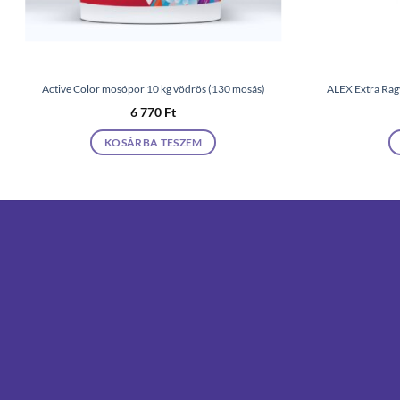
Active Color mosópor 10 kg vödrös (130 mosás)
ALEX Extra Ragy
6 770
Ft
KOSÁRBA TESZEM