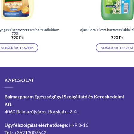
ogás Tisztítószer Laminált Padlókhoz
Ajax Floral Fiesta háztartási ablakt
750 ml
720
Ft
720
Ft
KOSÁRBA TESZEM
KOSÁRBA TESZEM
KAPCSOLAT
Balmazpharm Egészségügyi Szolgáltató és Kereskedelmi
Kft.
4060 Balmazújváros, Bocskai u. 2-4.
Ügyfélszolgálat elérhetősége
: H-P 8-16
Tel.:
+36213007542