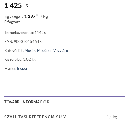
1 425
Ft
Ft
Egységár:
1 397
/ kg
Elfogyott
Termékazonosító: 11426
EAN: 9000101566475
Kategóriák:
Mosás
,
Mosópor
,
Vegyiáru
Kiszerelés: 1.02 kg
Márka:
Biopon
TOVÁBBI INFORMÁCIÓK
SZÁLLÍTÁSI REFERENCIA SÚLY
1,1 kg