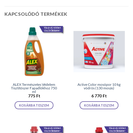
KAPCSOLÓDÓ TERMÉKEK
Vásárolj többet
OLCSÓBBAN!
ALEX Természetes Védelem
Active Color mosópor 10 kg
Tisztítószer Fapadlókhoz 750
vödrös (130 mosás)
ml
775
Ft
6 770
Ft
KOSÁRBA TESZEM
KOSÁRBA TESZEM
Vásárolj többet
Vásárolj többet
OLCSÓBBAN!
OLCSÓBBAN!