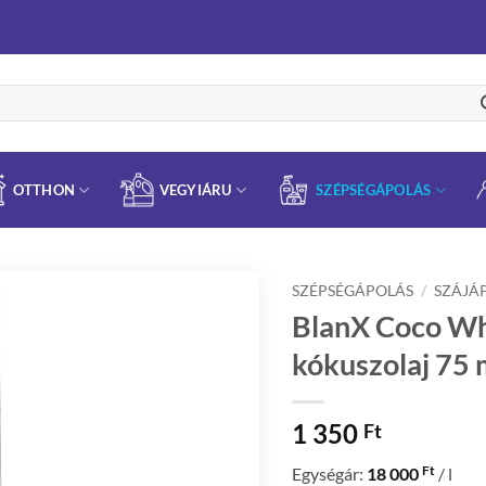
OTTHON
VEGYIÁRU
SZÉPSÉGÁPOLÁS
SZÉPSÉGÁPOLÁS
/
SZÁJÁ
BlanX Coco Wh
kókuszolaj 75 
1 350
Ft
Ft
Egységár:
18 000
/ l