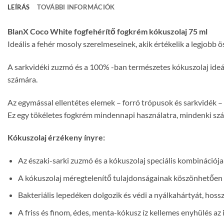
LEÍRÁS
TOVÁBBI INFORMÁCIÓK
BlanX Coco White fogfehérítő fogkrém kókuszolaj 75 ml
Ideális a fehér mosoly szerelmeseinek, akik értékelik a legjobb
A sarkvidéki zuzmó és a 100% -ban természetes kókuszolaj ideá
számára.
Az egymással ellentétes elemek – forró trópusok és sarkvidék – 
Ez egy tökéletes fogkrém mindennapi használatra, mindenki számá
Kókuszolaj érzékeny ínyre:
Az északi-sarki zuzmó és a kókuszolaj speciális kombinációja 
A kókuszolaj méregtelenítő tulajdonságainak köszönhetően ny
Bakteriális lepedéken dolgozik és védi a nyálkahártyát, hoss
A friss és finom, édes, menta-kókusz íz kellemes enyhülés az 