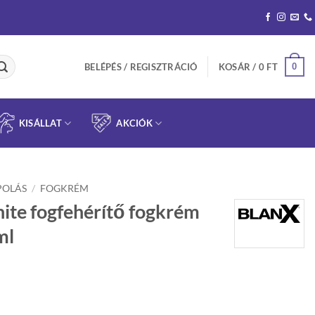
0
BELÉPÉS / REGISZTRÁCIÓ
KOSÁR /
0
FT
KISÁLLAT
AKCIÓK
POLÁS
/
FOGKRÉM
ite fogfehérítő fogkrém
ml