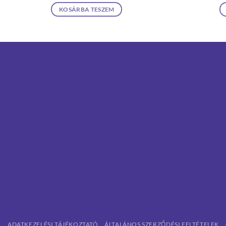
KOSÁRBA TESZEM
ADATKEZELÉSI TÁJÉKOZTATÓ
ÁLTALÁNOS SZERZŐDÉSI FELTÉTELEK