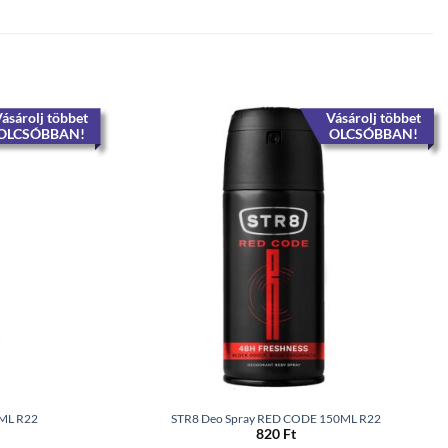
ásárolj többet
Vásárolj többet
OLCSÓBBAN!
OLCSÓBBAN!
0ML R22
STR8 Deo Spray RED CODE 150ML R22
820
Ft