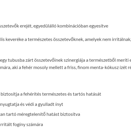
 összetevők erejét, egyedülálló kombinációban egyesítve
lis keveréke a természetes összetevőknek, amelyek nem irritálnak
egy tubusba zárt összetevőinek szinergiája a természetből meríti e
ra, aki a fehér mosoly mellett a friss, finom menta-kókusz ízét ré
biztosítja a fehérítés természetes és tartós hatását
ugtatja és védi a gyulladt ínyt
zan tartó méregtelenítő hatást biztosítva
irritált fogíny számára