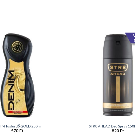
V
IM Tusfürdő GOLD 250ml
STR8 AHEAD Deo Spray 15
570
Ft
820
Ft