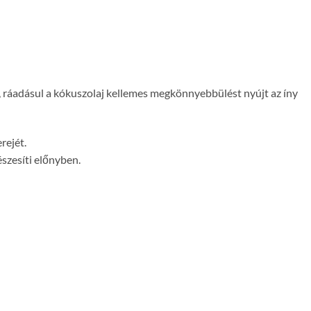
, ráadásul a kókuszolaj kellemes megkönnyebbülést nyújt az íny
rejét.
szesíti előnyben.