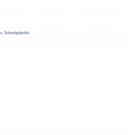
ás
,
Szépségápolás