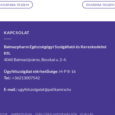
KOSÁRBA TESZEM
KOSÁRBA TESZEM
KAPCSOLAT
Balmazpharm Egészségügyi Szolgáltató és Kereskedelmi
Kft.
4060 Balmazújváros, Bocskai u. 2-4.
Ügyfélszolgálat elérhetősége
: H-P 8-16
Tel.:
+36213007542
E-mail.:
ugyfelszolgalat@patikamra.hu
GYIK
IMPRESSZUM
SZÁLLÍTÁSI INFORMÁCIÓK
ELÁLLÁS