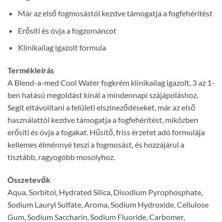
Már az első fogmosástól kezdve támogatja a fogfehérítést
Erősíti és óvja a fogzománcot
Klinikailag igazolt formula
Termékleírás
A Blend-a-med Cool Water fogkrém klinikailag igazolt, 3 az 1-
ben hatású megoldást kínál a mindennapi szájápoláshoz.
Segít eltávolítani a felületi elszíneződéseket, már az első
használattól kezdve támogatja a fogfehérítést, miközben
erősíti és óvja a fogakat. Hűsítő, friss érzetet adó formulája
kellemes élménnyé teszi a fogmosást, és hozzájárul a
tisztább, ragyogóbb mosolyhoz.
Összetevők
Aqua, Sorbitol, Hydrated Silica, Disodium Pyrophosphate,
Sodium Lauryl Sulfate, Aroma, Sodium Hydroxide, Cellulose
Gum, Sodium Saccharin, Sodium Fluoride, Carbomer,