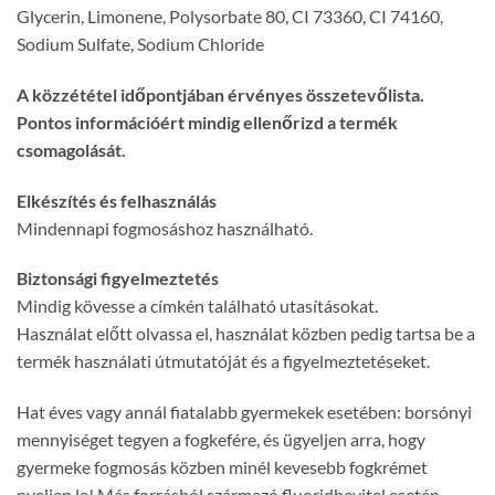
Glycerin, Limonene, Polysorbate 80, CI 73360, CI 74160,
Sodium Sulfate, Sodium Chloride
A közzététel időpontjában érvényes összetevőlista.
Pontos információért mindig ellenőrizd a termék
csomagolását.
Elkészítés és felhasználás
Mindennapi fogmosáshoz használható.
Biztonsági figyelmeztetés
Mindig kövesse a címkén található utasításokat.
Használat előtt olvassa el, használat közben pedig tartsa be a
termék használati útmutatóját és a figyelmeztetéseket.
Hat éves vagy annál fiatalabb gyermekek esetében: borsónyi
mennyiséget tegyen a fogkefére, és ügyeljen arra, hogy
gyermeke fogmosás közben minél kevesebb fogkrémet
nyeljen le! Más forrásból származó fluoridbevitel esetén