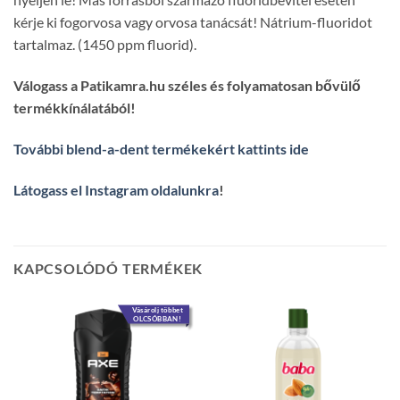
kérje ki fogorvosa vagy orvosa tanácsát! Nátrium-fluoridot
tartalmaz. (1450 ppm fluorid).
Válogass a Patikamra.hu széles és folyamatosan bővülő
termékkínálatából!
További blend-a-dent termékekért kattints ide
Látogass el Instagram oldalunkra
!
KAPCSOLÓDÓ TERMÉKEK
Vásárolj többet
OLCSÓBBAN!