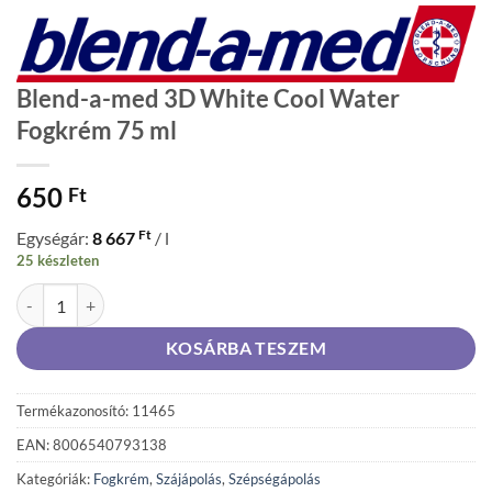
Blend-a-med 3D White Cool Water
Fogkrém 75 ml
650
Ft
Ft
Egységár:
8 667
/ l
25 készleten
Blend-a-med 3D White Cool Water Fogkrém 75 ml mennyiség
KOSÁRBA TESZEM
Termékazonosító: 11465
EAN: 8006540793138
Kategóriák:
Fogkrém
,
Szájápolás
,
Szépségápolás