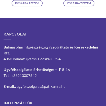
KOSÁRBA TESZEM
KOSÁRBA TESZEM
KAPCSOLAT
Balmazpharm Egészségügyi Szolgáltató és Kereskedelmi
Kft.
4060 Balmazújváros, Bocskai u. 2-4.
Ügyfélszolgálat elérhetősége
: H-P 8-16
Tel.:
+36213007542
E-mail.:
ugyfelszolgalat@patikamra.hu
INFORMÁCIÓK