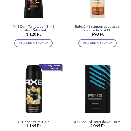
AXE Dark Temptation 3 in 1
Baba 2in1 sampon és balzsam
tusfürdő 400 ml
mandulaolajjal 400 ml
1 120
Ft
990
Ft
KOSÁRBA TESZEM
KOSÁRBA TESZEM
Vásárolj többet
OLCSÓBBAN!
AXE deo 150 ml Gold
AXE Ice Chill aftershave 100 ml
1 165
Ft
2 065
Ft