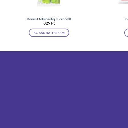
Bonus+ felmosófej MicroMIX
Bo
829
Ft
KOSÁRBA TESZEM