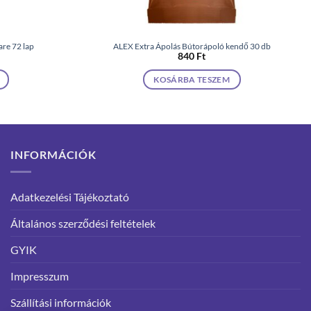
re 72 lap
ALEX Extra Ápolás Bútorápoló kendő 30 db
840
Ft
KOSÁRBA TESZEM
INFORMÁCIÓK
Adatkezelési Tájékoztató
Általános szerződési feltételek
GYIK
Impresszum
Szállítási információk