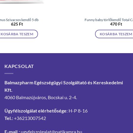
nus Szivacsos kendő 5 db
Funny baby törlőkendő Total Ca
625
Ft
470
Ft
KOSÁRBA TESZEM
KOSÁRBA TESZEM
KAPCSOLAT
Balmazpharm Egészségügyi Szolgáltató és Kereskedelmi
Kft.
4060 Balmazújváros, Bocskai u. 2-4.
Ügyfélszolgálat elérhetősége
: H-P 8-16
Tel.:
+36213007542
E-mail.:
ugyfelszolgalat@patikamra.hu