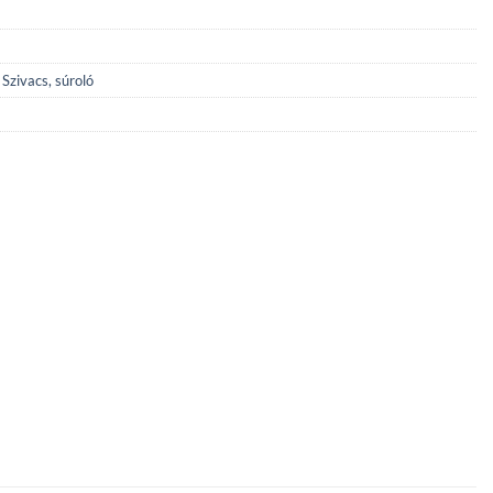
,
Szivacs, súroló