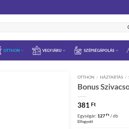
OTTHON
VEGYIÁRU
SZÉPSÉGÁPOLÁS
OTTHON
/
HÁZTARTÁS
/
Bonus Szivacso
381
Ft
Ft
Egységár:
127
/ db
Elfogyott