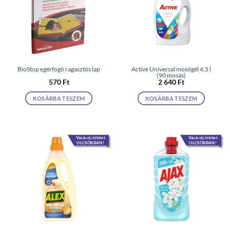
BioStop egérfogó ragasztós lap
Active Universal mosógél 4,5 l
(90 mosás)
570
Ft
2 640
Ft
KOSÁRBA TESZEM
KOSÁRBA TESZEM
Vásárolj többet
Vásárolj többet
OLCSÓBBAN!
OLCSÓBBAN!