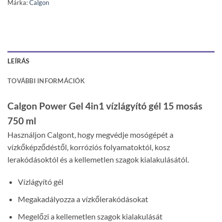
Márka:
Calgon
LEÍRÁS
TOVÁBBI INFORMÁCIÓK
Calgon Power Gel 4in1 vízlágyító gél 15 mosás
750 ml
Használjon Calgont, hogy megvédje mosógépét a
vízkőképződéstől, korróziós folyamatoktól, kosz
lerakódásoktól és a kellemetlen szagok kialakulásától.
Vízlágyító gél
Megakadályozza a vízkőlerakódásokat
Megelőzi a kellemetlen szagok kialakulását