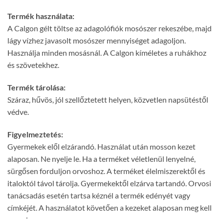
Termék használata:
A Calgon gélt töltse az adagolófiók mosószer rekeszébe, majd
lágy vízhez javasolt mosószer mennyiséget adagoljon.
Használja minden mosásnál. A Calgon kíméletes a ruhákhoz
és szövetekhez.
Termék tárolása:
Száraz, hűvös, jól szellőztetett helyen, közvetlen napsütéstől
védve.
Figyelmeztetés:
Gyermekek elől elzárandó. Használat után mosson kezet
alaposan. Ne nyelje le. Ha a terméket véletlenül lenyelné,
sürgősen forduljon orvoshoz. A terméket élelmiszerektől és
italoktól távol tárolja. Gyermekektől elzárva tartandó. Orvosi
tanácsadás esetén tartsa kéznél a termék edényét vagy
címkéjét. A használatot követően a kezeket alaposan meg kell