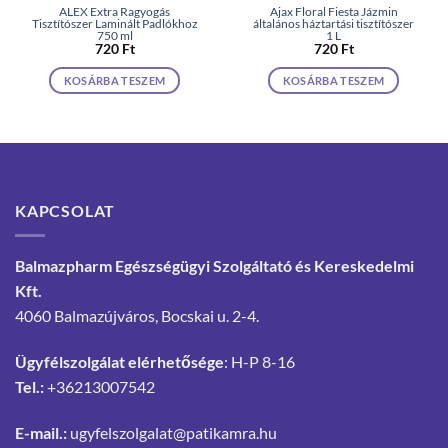
ALEX Extra Ragyogás
Ajax Floral Fiesta Jázmin
Tisztítószer Laminált Padlókhoz
általános háztartási tisztítószer
750 ml
1 L
720
Ft
720
Ft
KOSÁRBA TESZEM
KOSÁRBA TESZEM
KAPCSOLAT
Balmazpharm Egészségügyi Szolgáltató és Kereskedelmi
Kft.
4060 Balmazújváros, Bocskai u. 2-4.
Ügyfélszolgálat elérhetősége
: H-P 8-16
Tel.:
+36213007542
E-mail.:
ugyfelszolgalat@patikamra.hu