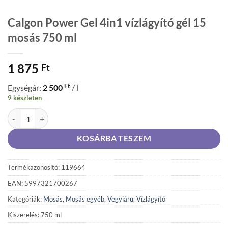
Calgon Power Gel 4in1 vízlágyító gél 15
mosás 750 ml
1 875
Ft
Ft
Egységár:
2 500
/ l
9 készleten
Calgon Power Gel 4in1 vízlágyító gél 15 mosás 750 ml mennyiség
KOSÁRBA TESZEM
Termékazonosító: 119664
EAN: 5997321700267
Kategóriák:
Mosás
,
Mosás egyéb
,
Vegyiáru
,
Vízlágyító
Kiszerelés: 750 ml