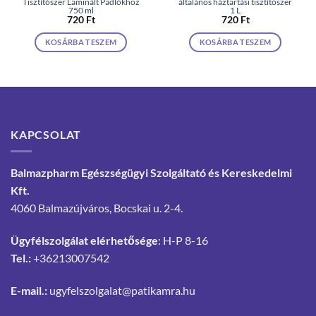
Tisztítószer Laminált Padlókhoz
általános háztartási tisztítószer
750 ml
1 L
720
Ft
720
Ft
KOSÁRBA TESZEM
KOSÁRBA TESZEM
KAPCSOLAT
Balmazpharm Egészségügyi Szolgáltató és Kereskedelmi
Kft.
4060 Balmazújváros, Bocskai u. 2-4.
Ügyfélszolgálat elérhetősége
: H-P 8-16
Tel.:
+36213007542
E-mail.:
ugyfelszolgalat@patikamra.hu