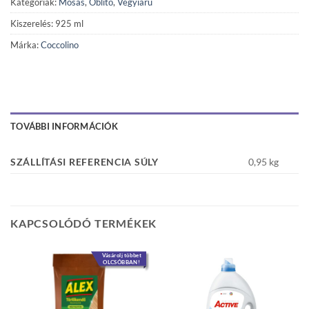
Kategóriák:
Mosás
,
Öblítő
,
Vegyiáru
Kiszerelés: 925 ml
Márka:
Coccolino
TOVÁBBI INFORMÁCIÓK
SZÁLLÍTÁSI REFERENCIA SÚLY
0,95 kg
KAPCSOLÓDÓ TERMÉKEK
Vásárolj többet
OLCSÓBBAN!