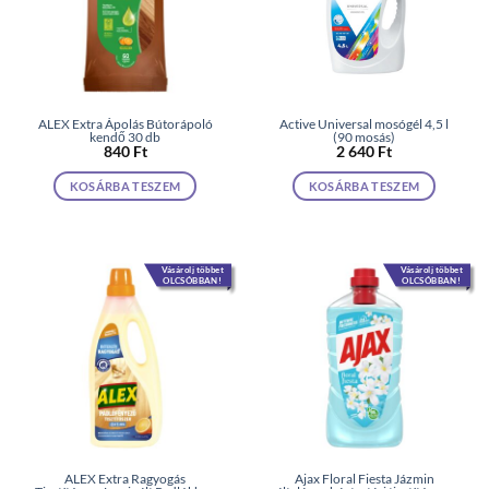
ALEX Extra Ápolás Bútorápoló
Active Universal mosógél 4,5 l
kendő 30 db
(90 mosás)
840
Ft
2 640
Ft
KOSÁRBA TESZEM
KOSÁRBA TESZEM
Vásárolj többet
Vásárolj többet
OLCSÓBBAN!
OLCSÓBBAN!
ALEX Extra Ragyogás
Ajax Floral Fiesta Jázmin