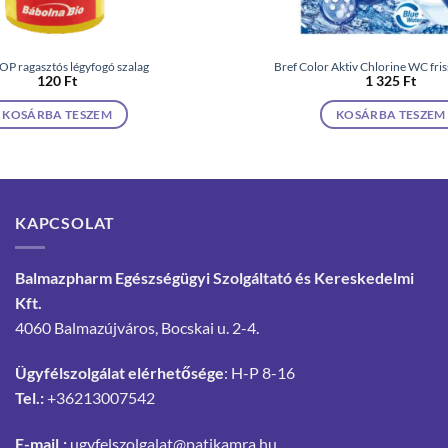
P ragasztós légyfogó szalag
Bref Color Aktiv Chlorine WC friss
120
Ft
1 325
Ft
KOSÁRBA TESZEM
KOSÁRBA TESZEM
KAPCSOLAT
Balmazpharm Egészségügyi Szolgáltató és Kereskedelmi
Kft.
4060 Balmazújváros, Bocskai u. 2-4.
Ügyfélszolgálat elérhetősége
: H-P 8-16
Tel.:
+36213007542
E-mail.:
ugyfelszolgalat@patikamra.hu