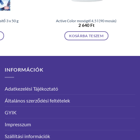
ítő 3 x 50 g
Active Color mosógél 4,5 l (90 mosás)
2 640
Ft
KOSÁRBA TESZEM
INFORMÁCIÓK
Adatkezelési Tájékoztató
Általános szerződési feltételek
GYIK
Impresszum
Szállítási információk