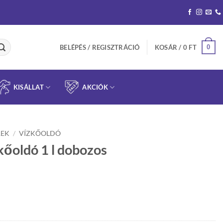
0
BELÉPÉS / REGISZTRÁCIÓ
KOSÁR /
0
FT
KISÁLLAT
AKCIÓK
REK
/
VÍZKŐOLDÓ
őoldó 1 l dobozos