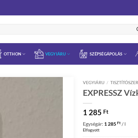
OTTHON
VEGYIÁRU
SZÉPSÉGÁPOLÁS
VEGYIÁRU
/
TISZTÍTÓSZE
EXPRESSZ Vízk
1 285
Ft
Ft
Egységár:
1 285
/ l
Elfogyott