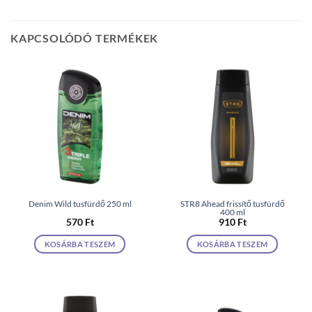
KAPCSOLÓDÓ TERMÉKEK
Denim Wild tusfürdő 250 ml
STR8 Ahead frissítő tusfürdő
400 ml
570
Ft
910
Ft
KOSÁRBA TESZEM
KOSÁRBA TESZEM