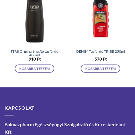
STR8 Original frissítő tusfürdő
DENIM Tusfürdő TRIBE 250ml
400 ml
910
Ft
570
Ft
KOSÁRBA TESZEM
KOSÁRBA TESZEM
KAPCSOLAT
Balmazpharm Egészségügyi Szolgáltató és Kereskedelmi
Kft.