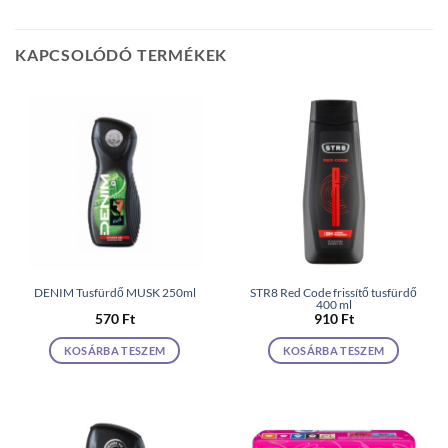
KAPCSOLÓDÓ TERMÉKEK
DENIM Tusfürdő MUSK 250ml
STR8 Red Code frissítő tusfürdő
400 ml
570
Ft
910
Ft
KOSÁRBA TESZEM
KOSÁRBA TESZEM