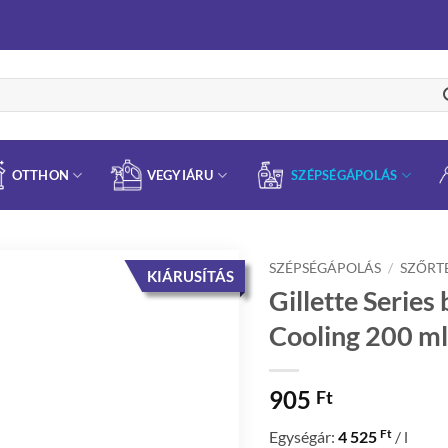
OTTHON
VEGYIÁRU
SZÉPSÉGÁPOLÁS
SZÉPSÉGÁPOLÁS
/
SZŐRT
KIÁRUSÍTÁS
Gillette Series
Cooling 200 ml
905
Ft
Ft
Egységár:
4 525
/ l