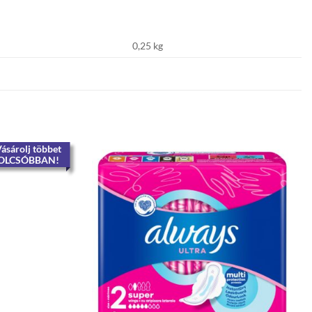
0,25 kg
ásárolj többet
OLCSÓBBAN!