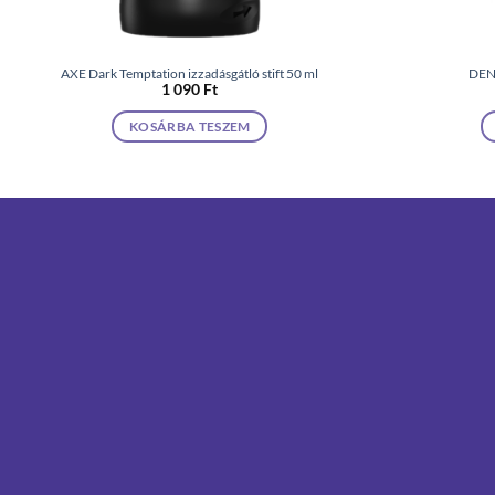
AXE Dark Temptation izzadásgátló stift 50 ml
DEN
1 090
Ft
KOSÁRBA TESZEM