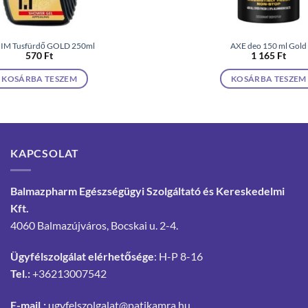
IM Tusfürdő GOLD 250ml
AXE deo 150 ml Gold
570
Ft
1 165
Ft
KOSÁRBA TESZEM
KOSÁRBA TESZEM
KAPCSOLAT
Balmazpharm Egészségügyi Szolgáltató és Kereskedelmi
Kft.
4060 Balmazújváros, Bocskai u. 2-4.
Ügyfélszolgálat elérhetősége
: H-P 8-16
Tel.:
+36213007542
E-mail.:
ugyfelszolgalat@patikamra.hu