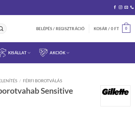
0
BELÉPÉS / REGISZTRÁCIÓ
KOSÁR /
0
FT
KISÁLLAT
AKCIÓK
ELENÍTÉS
/
FÉRFI BOROTVÁLÁS
 borotvahab Sensitive